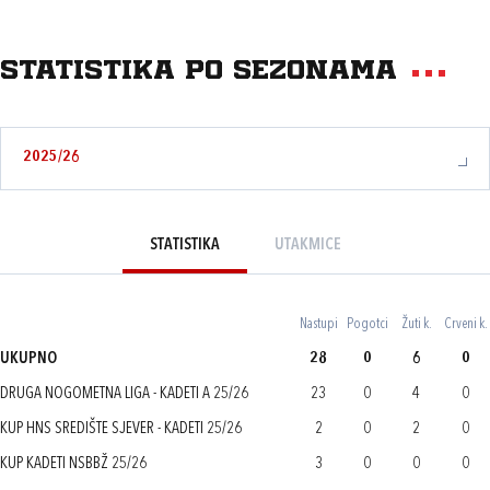
Statistika po sezonama
2025/26
STATISTIKA
UTAKMICE
Nastupi
Pogotci
Žuti k.
Crveni k.
UKUPNO
28
0
6
0
DRUGA NOGOMETNA LIGA - KADETI A 25/26
23
0
4
0
KUP HNS SREDIŠTE SJEVER - KADETI 25/26
2
0
2
0
KUP KADETI NSBBŽ 25/26
3
0
0
0