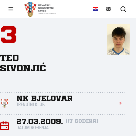
3
Teo
Sivonjić
NK Bjelovar
TRENUTNI KLUB
27.03.2009.
(17 godina)
DATUM ROĐENJA