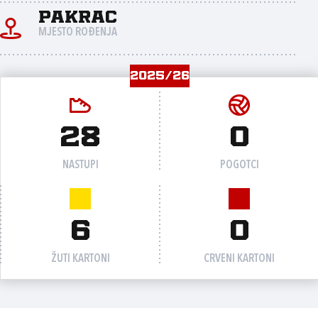
Pakrac
MJESTO ROĐENJA
2025/26
28
0
NASTUPI
POGOTCI
6
0
ŽUTI KARTONI
CRVENI KARTONI