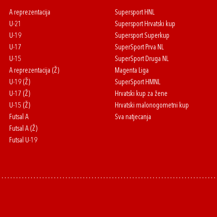
A reprezentacija
Supersport HNL
U-21
Supersport Hrvatski kup
U-19
Supersport Superkup
U-17
SuperSport Prva NL
U-15
SuperSport Druga NL
A reprezentacija (Ž)
Magenta Liga
U-19 (Ž)
SuperSport HMNL
U-17 (Ž)
Hrvatski kup za žene
U-15 (Ž)
Hrvatski malonogometni kup
Futsal A
Sva natjecanja
Futsal A (Ž)
Futsal U-19