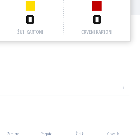
0
0
ŽUTI KARTONI
CRVENI KARTONI
Zamjena
Pogotci
Žuti k.
Crveni k.