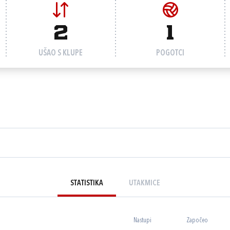
2
1
UŠAO S KLUPE
POGOTCI
STATISTIKA
UTAKMICE
Nastupi
Započeo