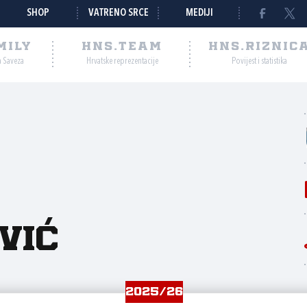
SHOP
VATRENO SRCE
MEDIJI
MILY
HNS.TEAM
HNS.RIZNIC
a Saveza
Hrvatske reprezentacije
Povijest i statistika
vić
2025/26