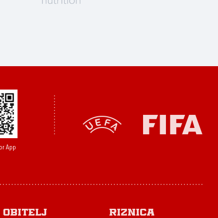
or App
Obitelj
Riznica