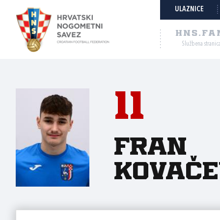
ULAZNICE
HNS.FA
Službena stranic
11
Fran
Kovače