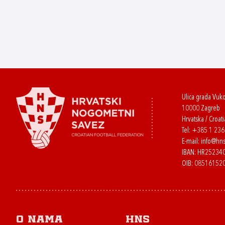
Ulica grada Vuk
10000 Zagreb
Hrvatska / Croati
Tel:
+385 1 23
E-mail:
info@hns
IBAN: HR2523
OIB: 08516152
O nama
HNS