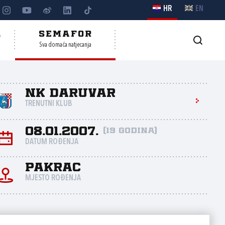
HR
EN
A
SEMAFOR
Sva domaća natjecanja
NK Daruvar
TRENUTNI KLUB
08.01.2007.
(19 godina)
DATUM ROĐENJA
Pakrac
MJESTO ROĐENJA