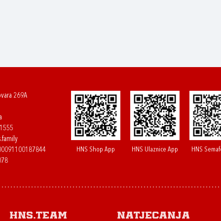
ovara 269A
a
61555
.family
HNS Shop App
HNS Ulaznice App
HNS Semaf
400091100187844
078
HNS.team
Natjecanja