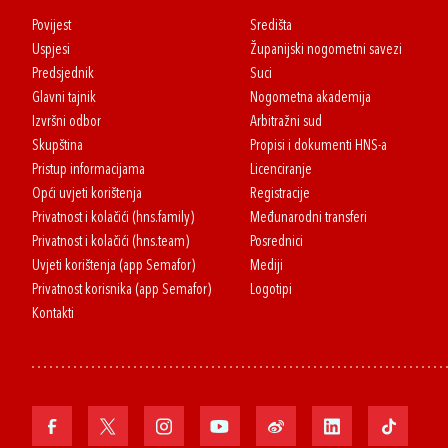
Povijest
Središta
Uspjesi
Županijski nogometni savezi
Predsjednik
Suci
Glavni tajnik
Nogometna akademija
Izvršni odbor
Arbitražni sud
Skupština
Propisi i dokumenti HNS-a
Pristup informacijama
Licenciranje
Opći uvjeti korištenja
Registracije
Privatnost i kolačići (hns.family)
Međunarodni transferi
Privatnost i kolačići (hns.team)
Posrednici
Uvjeti korištenja (app Semafor)
Mediji
Privatnost korisnika (app Semafor)
Logotipi
Kontakti