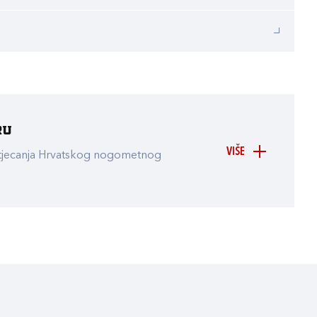
ru
VIŠE
atjecanja Hrvatskog nogometnog