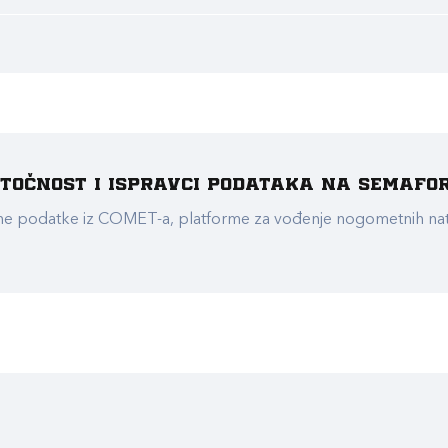
e točnost i ispravci podataka na Semafo
ualne podatke iz COMET-a, platforme za vođenje nogometnih n