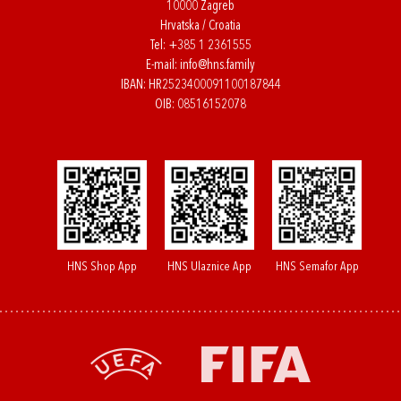
10000 Zagreb
Hrvatska / Croatia
Tel:
+385 1 2361555
E-mail:
info@hns.family
IBAN: HR2523400091100187844
OIB: 08516152078
HNS Shop App
HNS Ulaznice App
HNS Semafor App