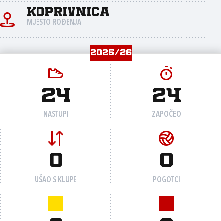
Koprivnica
MJESTO ROĐENJA
2025/26
24
24
NASTUPI
ZAPOČEO
0
0
UŠAO S KLUPE
POGOTCI