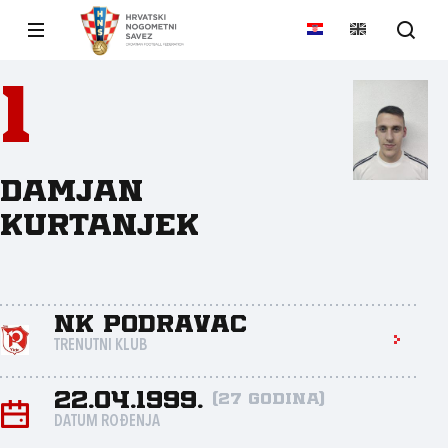
1
Damjan
Kurtanjek
NK Podravac
TRENUTNI KLUB
22.04.1999.
(27 godina)
DATUM ROĐENJA