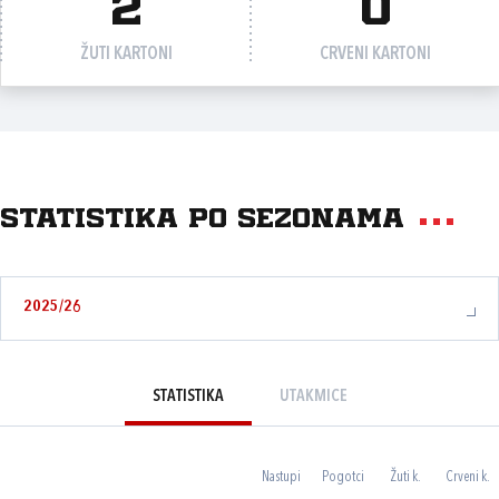
2
0
ŽUTI KARTONI
CRVENI KARTONI
Statistika po sezonama
2025/26
STATISTIKA
UTAKMICE
Nastupi
Pogotci
Žuti k.
Crveni k.