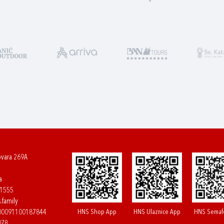
ovara 269A
a
61555
.family
HNS Shop App
HNS Ulaznice App
HNS Semaf
400091100187844
078