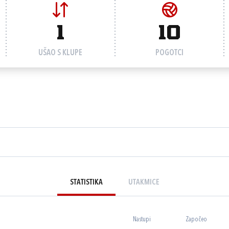
1
10
UŠAO S KLUPE
POGOTCI
STATISTIKA
UTAKMICE
Nastupi
Započeo