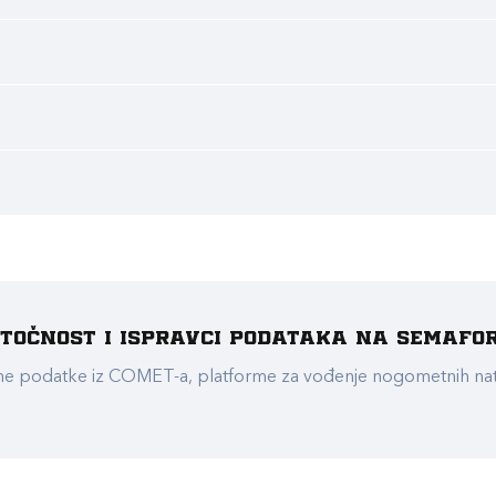
e točnost i ispravci podataka na Semafo
ualne podatke iz COMET-a, platforme za vođenje nogometnih n