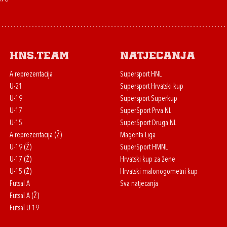
HNS.team
Natjecanja
A reprezentacija
Supersport HNL
U-21
Supersport Hrvatski kup
U-19
Supersport Superkup
U-17
SuperSport Prva NL
U-15
SuperSport Druga NL
A reprezentacija (Ž)
Magenta Liga
U-19 (Ž)
SuperSport HMNL
U-17 (Ž)
Hrvatski kup za žene
U-15 (Ž)
Hrvatski malonogometni kup
Futsal A
Sva natjecanja
Futsal A (Ž)
Futsal U-19