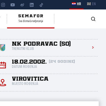
HR
EN
A
SEMAFOR
Sva domaća natjecanja
NK Podravac (So)
TRENUTNI KLUB
18.02.2002.
(24 godine)
DATUM ROĐENJA
Virovitica
MJESTO ROĐENJA