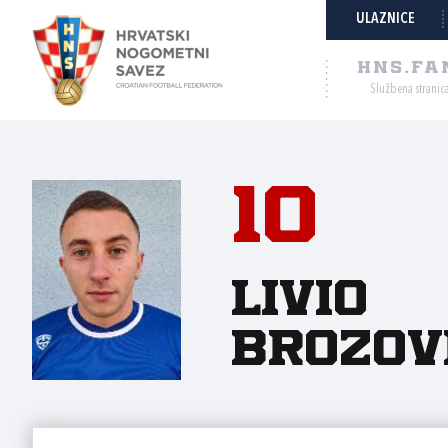
ULAZNICE
HNS.FA
Službena stranic
10
Livio
Brozov