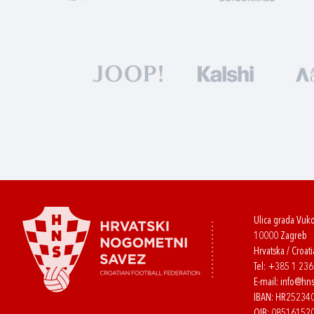
Ulica grada Vuk
10000 Zagreb
Hrvatska / Croati
Tel:
+385 1 23
E-mail:
info@hns
IBAN: HR2523
OIB: 08516152