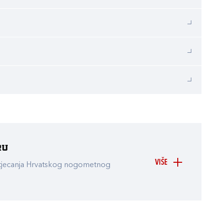
ru
VIŠE
atjecanja Hrvatskog nogometnog