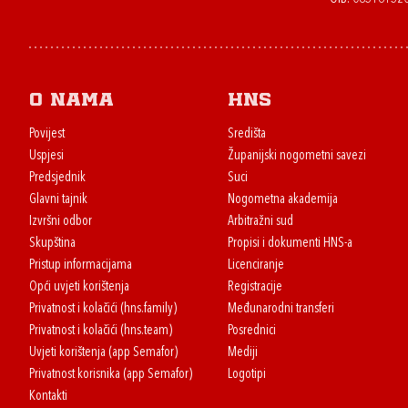
O nama
HNS
Povijest
Središta
Uspjesi
Županijski nogometni savezi
Predsjednik
Suci
Glavni tajnik
Nogometna akademija
Izvršni odbor
Arbitražni sud
Skupština
Propisi i dokumenti HNS-a
Pristup informacijama
Licenciranje
Opći uvjeti korištenja
Registracije
Privatnost i kolačići (hns.family)
Međunarodni transferi
Privatnost i kolačići (hns.team)
Posrednici
Uvjeti korištenja (app Semafor)
Mediji
Privatnost korisnika (app Semafor)
Logotipi
Kontakti