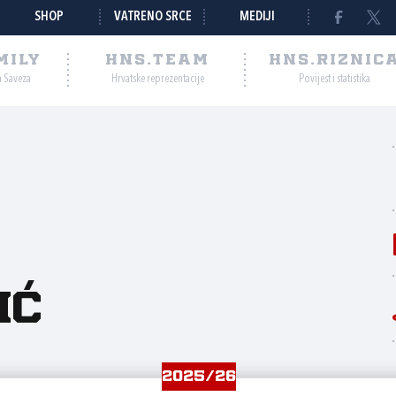
SHOP
VATRENO SRCE
MEDIJI
MILY
HNS.TEAM
HNS.RIZNIC
a Saveza
Hrvatske reprezentacije
Povijest i statistika
ić
2025/26