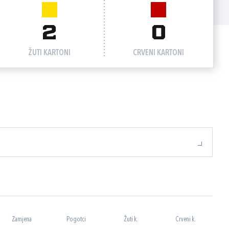
2
0
ŽUTI KARTONI
CRVENI KARTONI
Zamjena
Pogotci
Žuti k.
Crveni k.