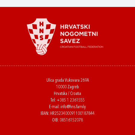
Ulica grada Vukovara 269A
10000 Zagreb
Hrvatska / Croatia
Tel:
+385 1 2361555
E-mail:
info@hns.family
IBAN: HR2523400091100187844
OIB: 08516152078