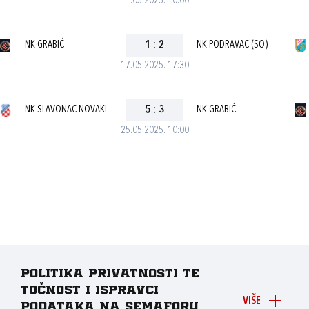
11.05.2025. 10:00
NK GRABIĆ
1
:
2
NK PODRAVAC (SO)
17.05.2025. 17:30
NK SLAVONAC NOVAKI
5
:
3
NK GRABIĆ
25.05.2025. 10:00
Politika privatnosti te
točnost i ispravci
VIŠE
podataka na Semaforu