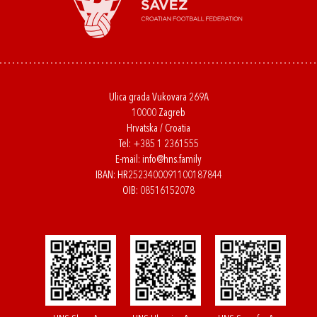
Ulica grada Vukovara 269A
10000 Zagreb
Hrvatska / Croatia
Tel:
+385 1 2361555
E-mail:
info@hns.family
IBAN: HR2523400091100187844
OIB: 08516152078