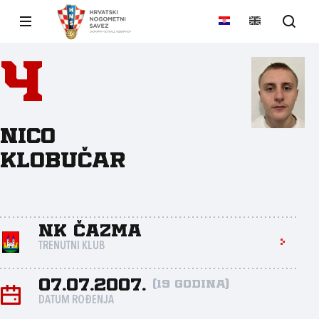
4
Nico
Klobučar
NK Čazma
TRENUTNI KLUB
07.07.2007.
(19 godina)
DATUM ROĐENJA