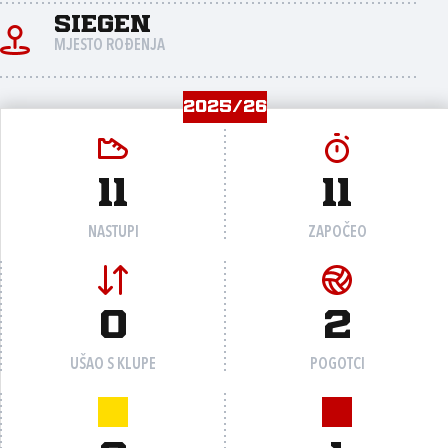
Siegen
MJESTO ROĐENJA
2025/26
11
11
NASTUPI
ZAPOČEO
0
2
UŠAO S KLUPE
POGOTCI