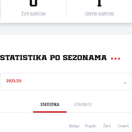
0
1
ŽUTI KARTONI
CRVENI KARTONI
Statistika po sezonama
2025/26
STATISTIKA
UTAKMICE
Nastupi
Pogotci
Žuti k.
Crveni k.