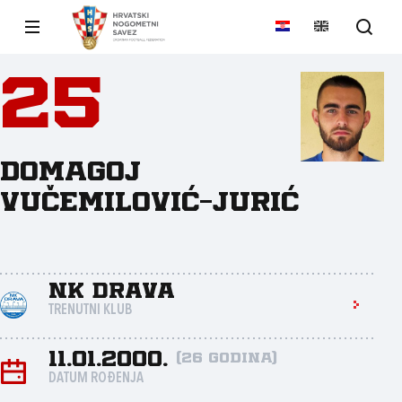
25
Domagoj
Vučemilović-Jurić
NK Drava
TRENUTNI KLUB
11.01.2000.
(26 godina)
DATUM ROĐENJA