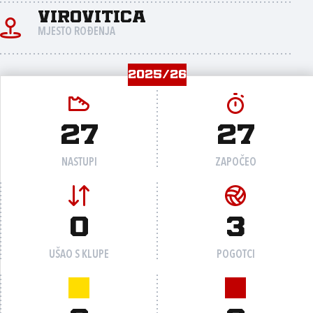
Virovitica
MJESTO ROĐENJA
2025/26
27
27
NASTUPI
ZAPOČEO
0
3
UŠAO S KLUPE
POGOTCI