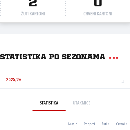
2
0
ŽUTI KARTONI
CRVENI KARTONI
Statistika po sezonama
2025/26
STATISTIKA
UTAKMICE
Nastupi
Pogotci
Žuti k.
Crveni k.