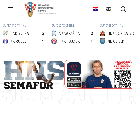
SUPERSPORT HNL
SUPERSPORT HNL
SUPERSPORT HNL
HNK RIJEKA
2
NK VARAŽDIN
2
HNK GORICA S.D.
NK RUDEŠ
1
HNK HAJDUK
1
NK OSIJEK
semafor
SEMAFO