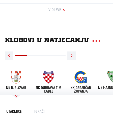
VIDI SVE
Klubovi u natjecanju
NK BJELOVAR
NK DUBRAVA TIM
NK GRANIČAR
NK HAJDU
KABEL
ŽUPANJA
UTAKMICE
IGRAČI