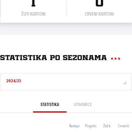
1
0
ŽUTI KARTONI
CRVENI KARTONI
Statistika po sezonama
2024/25
STATISTIKA
UTAKMICE
Nastupi
Pogotci
Žuti k.
Crveni k.