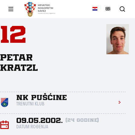
12
Petar
Kratzl
NK Pušćine
TRENUTNI KLUB
09.05.2002.
(24 godine)
DATUM ROĐENJA