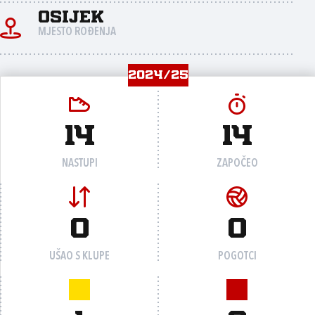
Osijek
MJESTO ROĐENJA
2024/25
14
14
NASTUPI
ZAPOČEO
0
0
UŠAO S KLUPE
POGOTCI