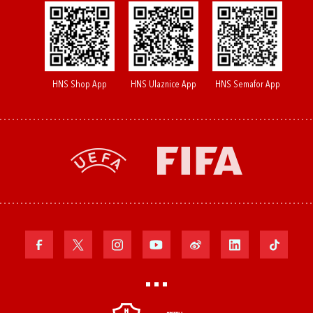
HNS Shop App
HNS Ulaznice App
HNS Semafor App