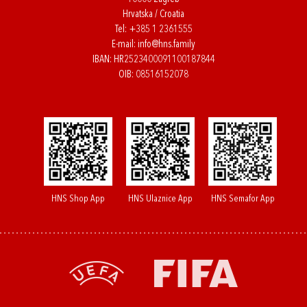
Hrvatska / Croatia
Tel:
+385 1 2361555
E-mail:
info@hns.family
IBAN: HR2523400091100187844
OIB: 08516152078
HNS Shop App
HNS Ulaznice App
HNS Semafor App