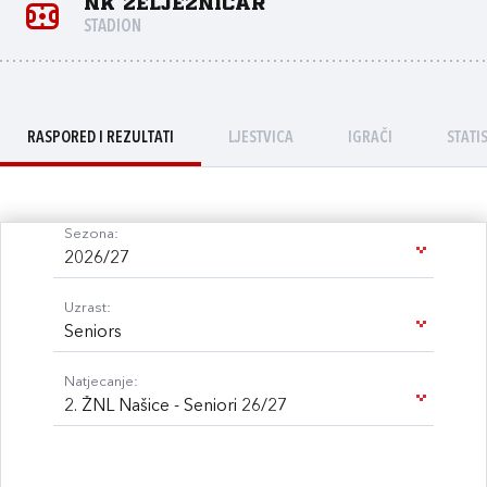
NK Željezničar
STADION
RASPORED I REZULTATI
LJESTVICA
IGRAČI
STATI
Sezona:
2026/27
Uzrast:
Seniors
Natjecanje:
2. ŽNL Našice - Seniori 26/27