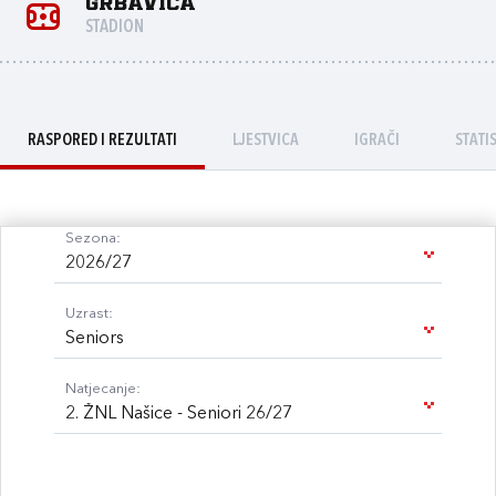
Grbavica
STADION
RASPORED I REZULTATI
LJESTVICA
IGRAČI
STATI
Sezona:
2026/27
Uzrast:
Seniors
Natjecanje:
2. ŽNL Našice - Seniori 26/27