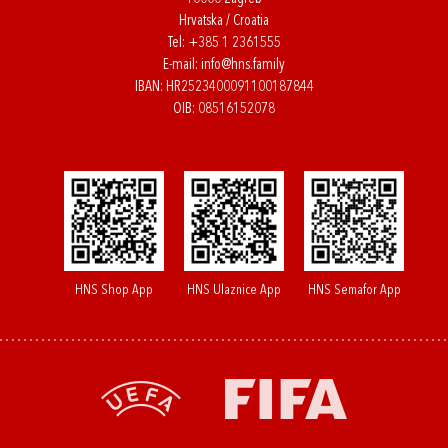
Hrvatska / Croatia
Tel:
+385 1 2361555
E-mail:
info@hns.family
IBAN: HR2523400091100187844
OIB: 08516152078
HNS Shop App
HNS Ulaznice App
HNS Semafor App