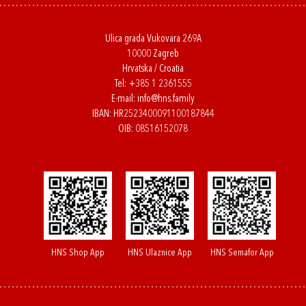
Ulica grada Vukovara 269A
10000 Zagreb
Hrvatska / Croatia
Tel:
+385 1 2361555
E-mail:
info@hns.family
IBAN: HR2523400091100187844
OIB: 08516152078
HNS Shop App
HNS Ulaznice App
HNS Semafor App