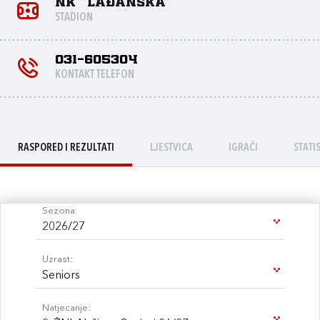
NK "Lađanska"
STADION
031-605304
KONTAKT TELEFON
RASPORED I REZULTATI
LJESTVICA
IGRAČI
STATI
Sezona:
2026/27
Uzrast:
Seniors
Natjecanje: