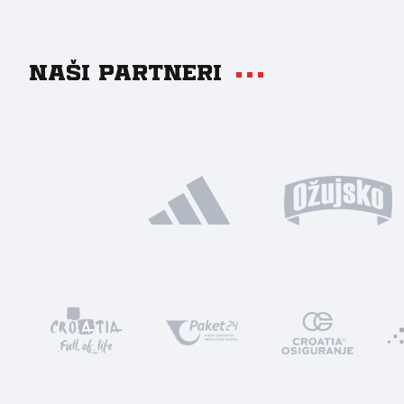
Naši partneri