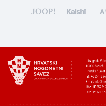
Ulica grada Vuk
10000 Zagreb
Hrvatska / Croati
Tel:
+385 1 23
E-mail:
info@hns
IBAN: HR2523
OIB: 08516152