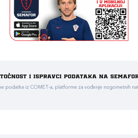
e točnost i ispravci podataka na Semafo
ualne podatke iz COMET-a, platforme za vođenje nogometnih n