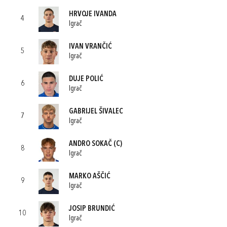
HRVOJE IVANDA
4
Igrač
IVAN VRANČIĆ
5
Igrač
DUJE POLIĆ
6
Igrač
GABRIJEL ŠIVALEC
7
Igrač
ANDRO SOKAČ
(C)
8
Igrač
MARKO AŠČIĆ
9
Igrač
JOSIP BRUNDIĆ
10
Igrač