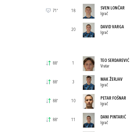
SVEN LONČAR
71'
18
Igrač
DAVID VARGA
20
Igrač
TEO SERDAREVIĆ
88'
1
Vratar
MAK ŽERJAV
88'
3
Igrač
PETAR FOŠNAR
88'
10
Igrač
DANI PINTARIĆ
88'
11
Igrač