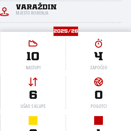
Varaždin
MJESTO ROĐENJA
2025/26
10
4
NASTUPI
ZAPOČEO
6
0
UŠAO S KLUPE
POGOTCI