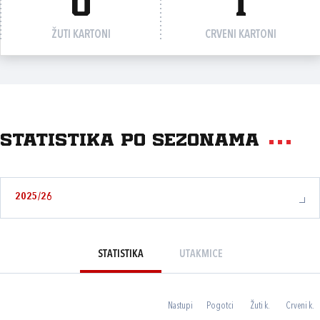
0
1
ŽUTI KARTONI
CRVENI KARTONI
Statistika po sezonama
2025/26
STATISTIKA
UTAKMICE
Nastupi
Pogotci
Žuti k.
Crveni k.