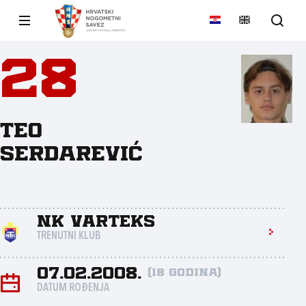
28
Teo
Serdarević
NK Varteks
TRENUTNI KLUB
07.02.2008.
(18 godina)
DATUM ROĐENJA