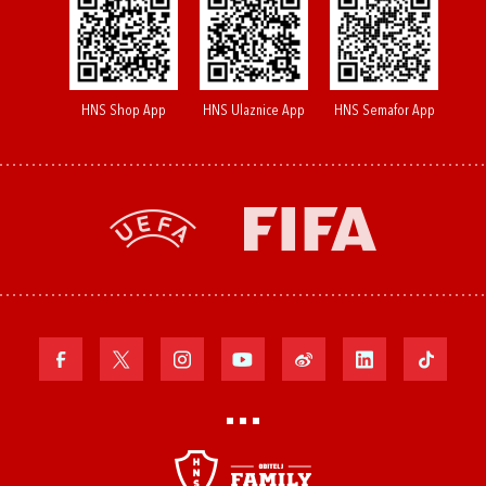
HNS Shop App
HNS Ulaznice App
HNS Semafor App