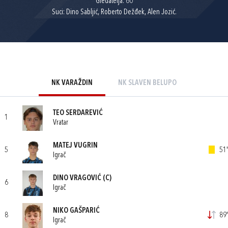
Gledatelja: 60
Suci: Dino Sabljić, Roberto Dežđek, Alen Jozić.
NK VARAŽDIN
NK SLAVEN BELUPO
TEO SERDAREVIĆ
1
Vratar
MATEJ VUGRIN
5
51'
Igrač
DINO VRAGOVIĆ
(C)
6
Igrač
NIKO GAŠPARIĆ
8
89'
Igrač