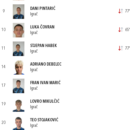
DANI PINTARIĆ
9
77'
Igrač
LUKA ČOVRAN
10
65'
Igrač
STJEPAN HABEK
11
77'
Igrač
ADRIANO DEBELEC
14
Igrač
FRAN IVAN MARIĆ
17
Igrač
LOVRO MIKULČIĆ
19
Igrač
TEO STOJAKOVIĆ
20
Igrač