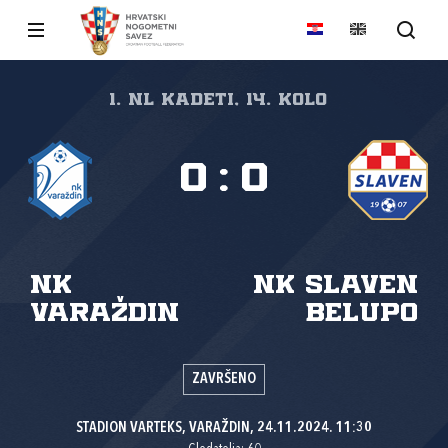
1. NL kadeti, 14. kolo
0
:
0
NK
NK Slaven
Varaždin
Belupo
ZAVRŠENO
STADION VARTEKS, VARAŽDIN, 24.11.2024. 11:30