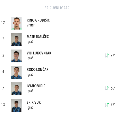
PRIČUVNI IGRAČI
RINO GRUBIŠIĆ
12
Vratar
MATE TKALČEC
2
Igrač
VILI LUKOVNJAK
3
77'
Igrač
ROKO LONČAR
4
Igrač
IVANO VIDIĆ
7
65'
Igrač
ERIK VUK
13
77'
Igrač