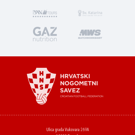
Ulica grada Vukovara 269A