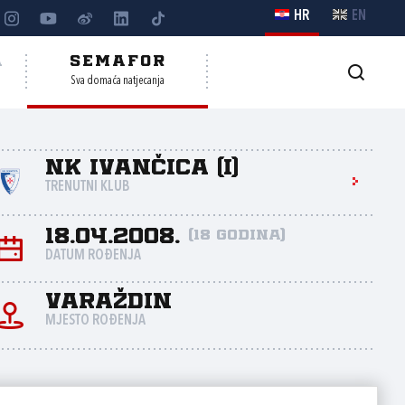
HR
EN
A
SEMAFOR
Sva domaća natjecanja
NK Ivančica (I)
TRENUTNI KLUB
18.04.2008.
(18 godina)
DATUM ROĐENJA
Varaždin
MJESTO ROĐENJA