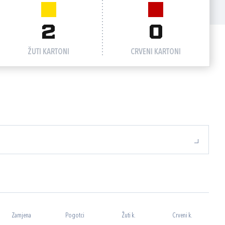
2
0
ŽUTI KARTONI
CRVENI KARTONI
Zamjena
Pogotci
Žuti k.
Crveni k.