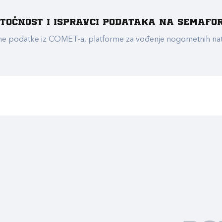
e točnost i ispravci podataka na Semafo
ualne podatke iz COMET-a, platforme za vođenje nogometnih n