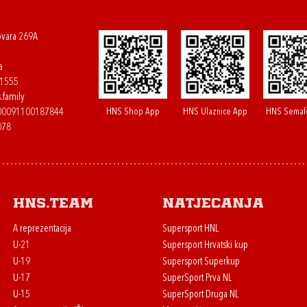
ovara 269A
a
61555
.family
HNS Shop App
HNS Ulaznice App
HNS Semaf
400091100187844
078
HNS.team
Natjecanja
A reprezentacija
Supersport HNL
U-21
Supersport Hrvatski kup
U-19
Supersport Superkup
U-17
SuperSport Prva NL
U-15
SuperSport Druga NL