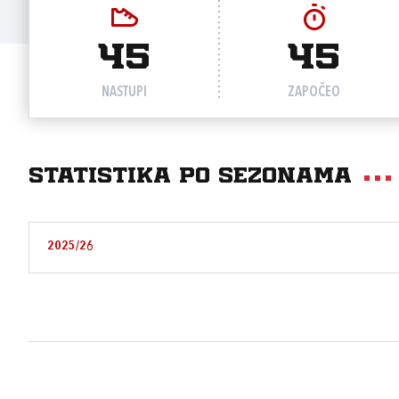
45
45
NASTUPI
ZAPOČEO
Statistika po sezonama
2025/26