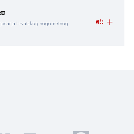
ru
VIŠE
atjecanja Hrvatskog nogometnog