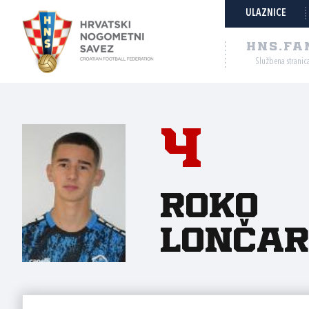
ULAZNICE
HNS.FA
Službena stranic
4
Roko
Lončar