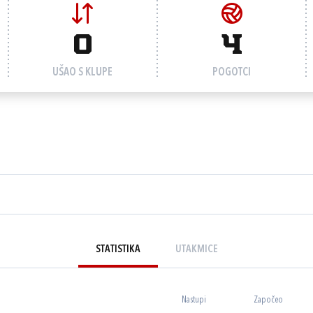
0
4
UŠAO S KLUPE
POGOTCI
STATISTIKA
UTAKMICE
Nastupi
Započeo