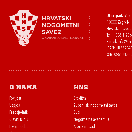
Ulica grada Vuk
10000 Zagreb
Hrvatska / Croati
Tel:
+385 1 23
E-mail:
info@hns
IBAN: HR2523
OIB: 08516152
O nama
HNS
Povijest
Središta
Uspjesi
Županijski nogometni savezi
Predsjednik
Suci
Glavni tajnik
Nogometna akademija
Izvršni odbor
Arbitražni sud