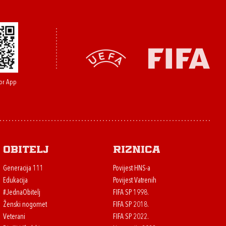
or App
Obitelj
Riznica
Generacija 111
Povijest HNS-a
Edukacija
Povijest Vatrenih
#JednaObitelj
FIFA SP 1998.
Ženski nogomet
FIFA SP 2018.
Veterani
FIFA SP 2022.