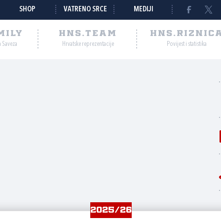
SHOP
VATRENO SRCE
MEDIJI
MILY
HNS.TEAM
HNS.RIZNIC
a Saveza
Hrvatske reprezentacije
Povijest i statistika
2025/26