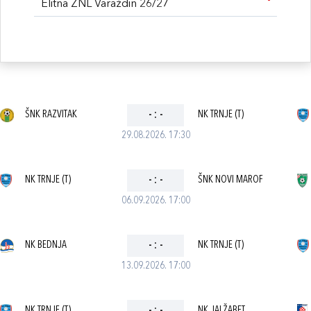
Elitna ŽNL Varaždin 26/27
ŠNK RAZVITAK
-
:
-
NK TRNJE (T)
29.08.2026. 17:30
NK TRNJE (T)
-
:
-
ŠNK NOVI MAROF
06.09.2026. 17:00
NK BEDNJA
-
:
-
NK TRNJE (T)
13.09.2026. 17:00
NK TRNJE (T)
NK JALŽABET