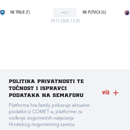
NK TRNJE (T)
-
:
-
NK PLITVICA (G)
29.11.2026. 13:30
Politika privatnosti te
točnost i ispravci
VIŠE
podataka na Semaforu
Platforma hns.family prikazuje aktualne
podatke iz COMET-a, platforme za
vođenje nogometnih natjecanja
Hrvatskog nogometnog saveza.