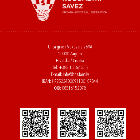
Ulica grada Vukovara 269A
10000 Zagreb
Hrvatska / Croatia
Tel:
+385 1 2361555
E-mail:
info@hns.family
IBAN: HR2523400091100187844
OIB: 08516152078