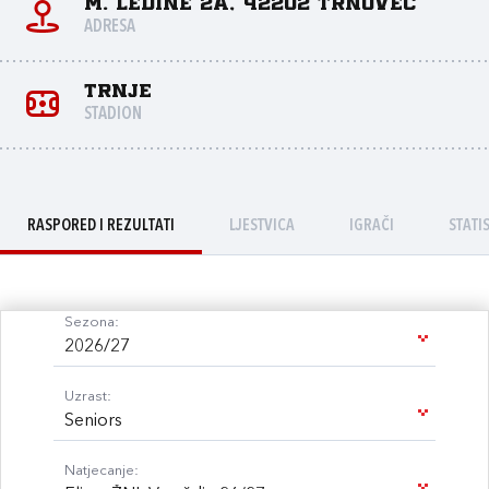
M. Ledine 2a, 42202 Trnovec
ADRESA
Trnje
STADION
RASPORED I REZULTATI
LJESTVICA
IGRAČI
STATI
Sezona:
2026/27
Uzrast:
Seniors
Natjecanje: