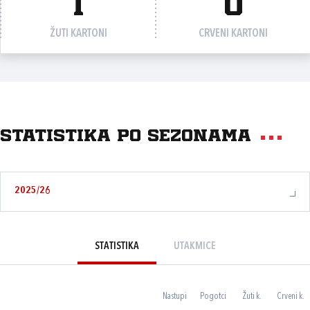
1
0
ŽUTI KARTONI
CRVENI KARTONI
Statistika po sezonama
2025/26
STATISTIKA
UTAKMICE
Nastupi
Pogotci
Žuti k.
Crveni k.