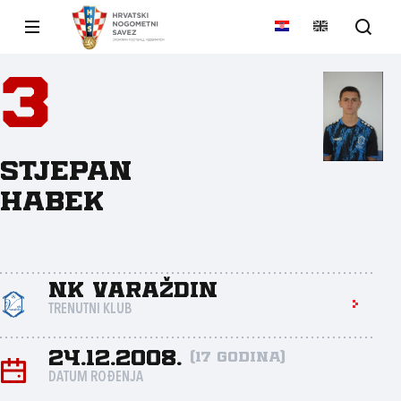
3
Stjepan
Habek
NK Varaždin
TRENUTNI KLUB
24.12.2008.
(17 godina)
DATUM ROĐENJA