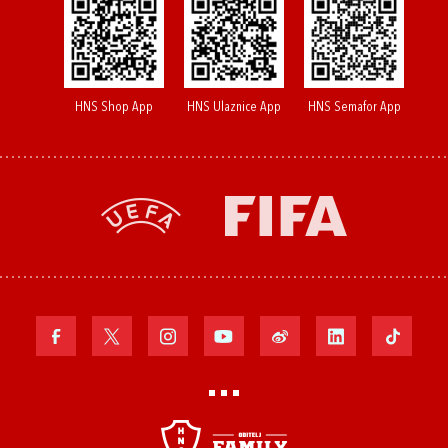
HNS Shop App
HNS Ulaznice App
HNS Semafor App