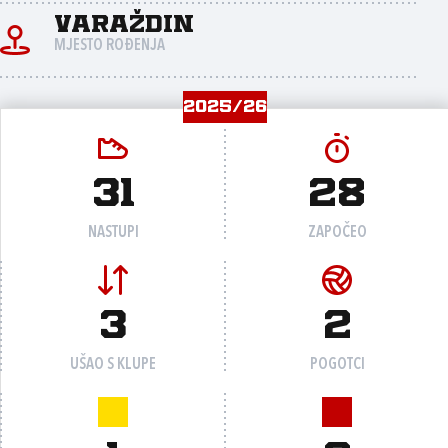
Varaždin
MJESTO ROĐENJA
2025/26
31
28
NASTUPI
ZAPOČEO
3
2
UŠAO S KLUPE
POGOTCI