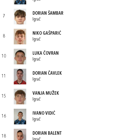
DORIAN ŠAMBAR
7
Igrač
NIKO GAŠPARIĆ
8
Igrač
LUKA ČOVRAN
10
Igrač
DORIAN ČAVLEK
11
Igrač
VANJA MUŽEK
15
Igrač
IVANO VIDIĆ
16
Igrač
DORIAN BALENT
18
Igrač