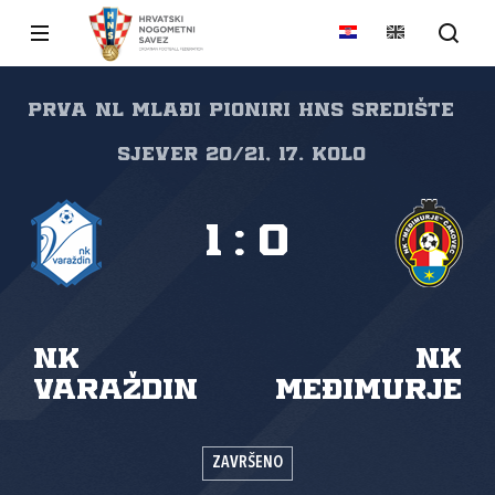
PRVA NL MLAĐI PIONIRI HNS SREDIŠTE
SJEVER 20/21, 17. kolo
1
:
0
NK
NK
Varaždin
Međimurje
ZAVRŠENO