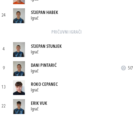
STJEPAN HABEK
24
Igrač
PRIČUVNI IGRAČI
STJEPAN STUNJEK
4
Igrač
DANI PINTARIĆ
9
50'
Igrač
ROKO CEPANEC
13
Igrač
ERIK VUK
22
Igrač