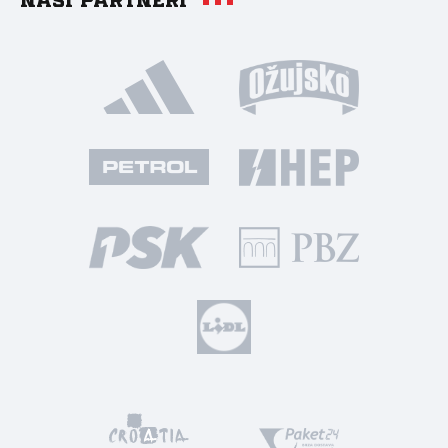
Naši partneri