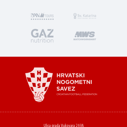
Ulica grada Vukovara 269A