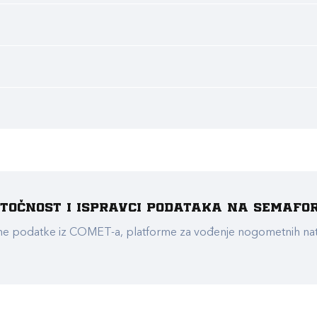
e točnost i ispravci podataka na Semafo
ualne podatke iz COMET-a, platforme za vođenje nogometnih n