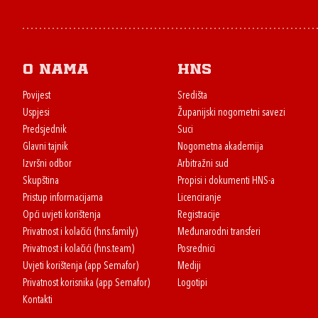
O nama
HNS
Povijest
Središta
Uspjesi
Županijski nogometni savezi
Predsjednik
Suci
Glavni tajnik
Nogometna akademija
Izvršni odbor
Arbitražni sud
Skupština
Propisi i dokumenti HNS-a
Pristup informacijama
Licenciranje
Opći uvjeti korištenja
Registracije
Privatnost i kolačići (hns.family)
Međunarodni transferi
Privatnost i kolačići (hns.team)
Posrednici
Uvjeti korištenja (app Semafor)
Mediji
Privatnost korisnika (app Semafor)
Logotipi
Kontakti