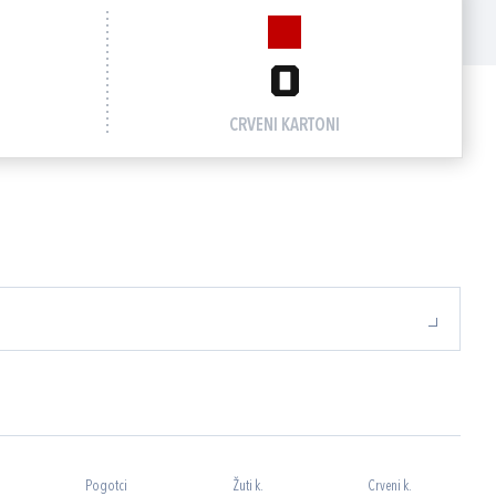
0
CRVENI KARTONI
Pogotci
Žuti k.
Crveni k.