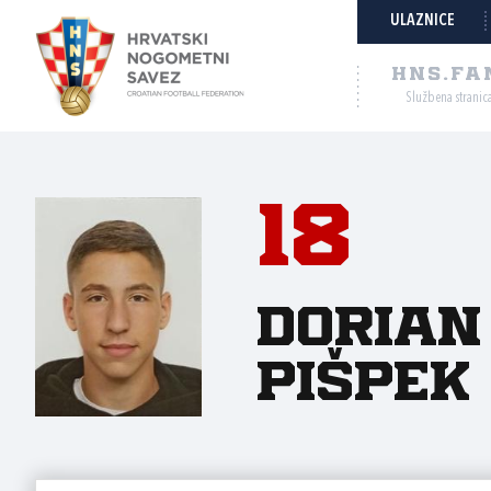
ULAZNICE
HNS.FA
Službena stranic
18
Dorian
Pišpek