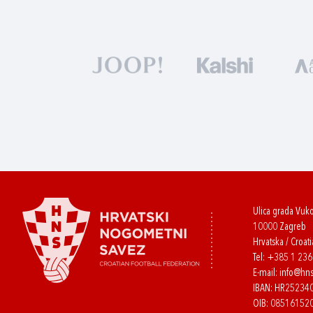
Ulica grada Vuk
10000 Zagreb
Hrvatska / Croati
Tel:
+385 1 23
E-mail:
info@hns
IBAN: HR2523
OIB: 08516152