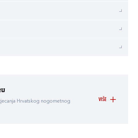
ru
VIŠE
atjecanja Hrvatskog nogometnog