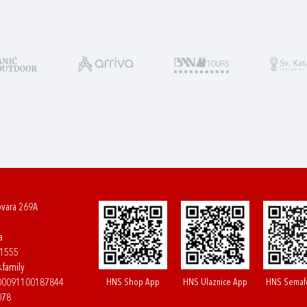
ovara 269A
a
61555
.family
HNS Shop App
HNS Ulaznice App
HNS Semaf
400091100187844
078