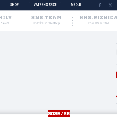
SHOP
VATRENO SRCE
MEDIJI
MILY
HNS.TEAM
HNS.RIZNIC
a Saveza
Hrvatske reprezentacije
Povijest i statistika
2025/26