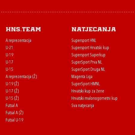
HNS.team
Natjecanja
A reprezentacija
Supersport HNL
U-21
Supersport Hrvatski kup
U-19
Supersport Superkup
U-17
SuperSport Prva NL
U-15
SuperSport Druga NL
A reprezentacija (Ž)
Magenta Liga
U-19 (Ž)
SuperSport HMNL
U-17 (Ž)
Hrvatski kup za žene
U-15 (Ž)
Hrvatski malonogometni kup
Futsal A
Sva natjecanja
Futsal A (Ž)
Futsal U-19