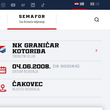
HR
EN
A
SEMAFOR
Sva domaća natjecanja
NK Graničar
Kotoriba
TRENUTNI KLUB
04.06.2008.
(18 godina)
DATUM ROĐENJA
Čakovec
MJESTO ROĐENJA