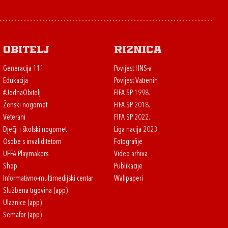
Obitelj
Riznica
Generacija 111
Povijest HNS-a
Edukacija
Povijest Vatrenih
#JednaObitelj
FIFA SP 1998.
Ženski nogomet
FIFA SP 2018.
Veterani
FIFA SP 2022.
Dječji i školski nogomet
Liga nacija 2023.
Osobe s invaliditetom
Fotografije
UEFA Playmakers
Video arhiva
Shop
Publikacije
Informativno-multimedijski centar
Wallpaperi
Službena trgovina (app)
Ulaznice (app)
Semafor (app)