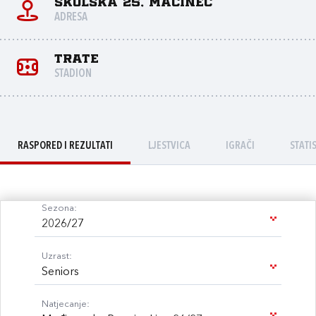
Školska 25, Macinec
ADRESA
Trate
STADION
RASPORED I REZULTATI
LJESTVICA
IGRAČI
STATI
Sezona:
2026/27
Uzrast:
Seniors
Natjecanje: