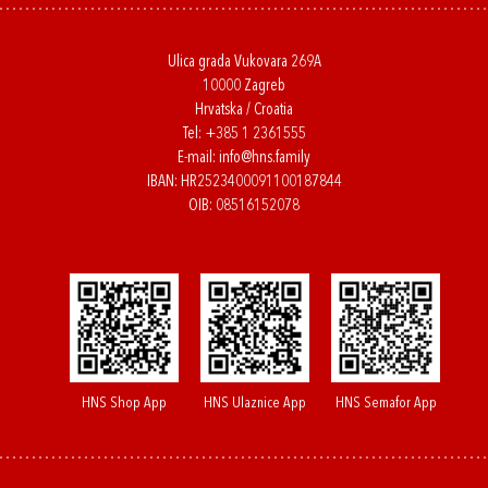
Ulica grada Vukovara 269A
10000 Zagreb
Hrvatska / Croatia
Tel:
+385 1 2361555
E-mail:
info@hns.family
IBAN: HR2523400091100187844
OIB: 08516152078
HNS Shop App
HNS Ulaznice App
HNS Semafor App