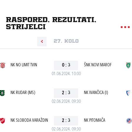
Raspored, rezultati,
strijelci
27. kolo
NK NO LIMIT TVIN
0
:
3
ŠNK NOVI MAROF
01.06.2024. 10:00
NK RUDAR (MS)
2
:
3
NK IVANČICA (I)
02.06.2024. 09:30
NK SLOBODA VARAŽDIN
2
:
3
NK PITOMAČA
02.06.2024. 09:30