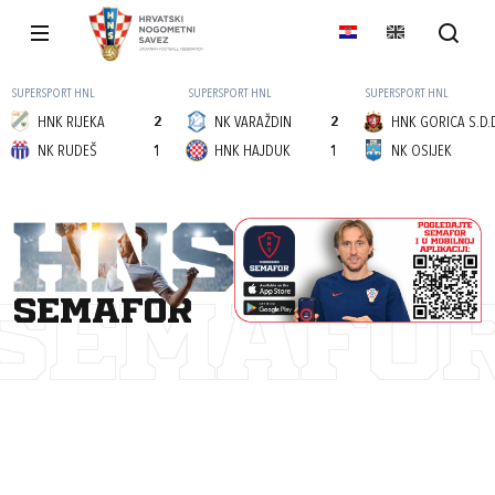
SUPERSPORT HNL
SUPERSPORT HNL
SUPERSPORT HNL
HNK RIJEKA
2
NK VARAŽDIN
2
HNK GORICA S.D.
NK RUDEŠ
1
HNK HAJDUK
1
NK OSIJEK
semafor
SEMAFO