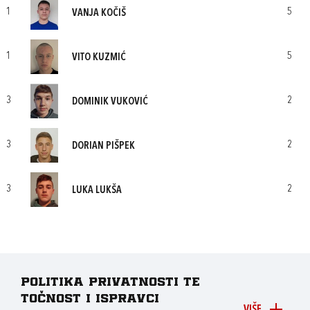
1
5
VANJA KOČIŠ
1
5
VITO KUZMIĆ
3
2
DOMINIK VUKOVIĆ
3
2
DORIAN PIŠPEK
3
2
LUKA LUKŠA
Politika privatnosti te
točnost i ispravci