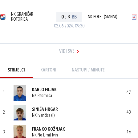
NK GRANIČAR
0
:
3
BB
NK POLET (SMNM)
KOTORIBA
02.06.2024. 09:30
VIDI SVE
STRIJELCI
KARTONI
NASTUPI / MINUTE
KARLO FILJAK
1
47
NK Pitomača
SINIŠA HRGAR
2
43
NK Ivančica (I)
FRANKO KOŽNJAK
3
16
NK No Limit Tvin