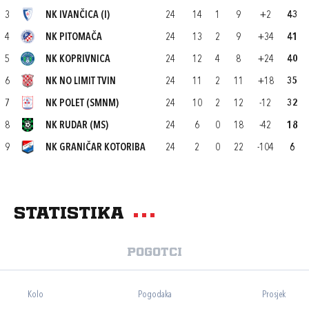
3
NK IVANČICA (I)
24
14
1
9
+2
43
4
NK PITOMAČA
24
13
2
9
+34
41
5
NK KOPRIVNICA
24
12
4
8
+24
40
6
NK NO LIMIT TVIN
24
11
2
11
+18
35
7
NK POLET (SMNM)
24
10
2
12
-12
32
8
NK RUDAR (MS)
24
6
0
18
-42
18
9
NK GRANIČAR KOTORIBA
24
2
0
22
-104
6
Statistika
Pogotci
Kolo
Pogodaka
Prosjek