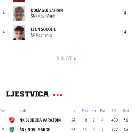
DOMAGOJ ŠAFRAN
4
14
ŠNK Novi Marof
LEON SOKOLIĆ
4
14
NK Koprivnica
VIDI SVE
Ljestvica
Poz
Klub
Uk
Pob
Ner
Por
GR
Bod
1
NK SLOBODA VARAŽDIN
24
18
2
4
+53
56
2
ŠNK NOVI MAROF
24
14
3
7
+27
45