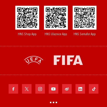
HNS Shop App
HNS Ulaznice App
HNS Semafor App