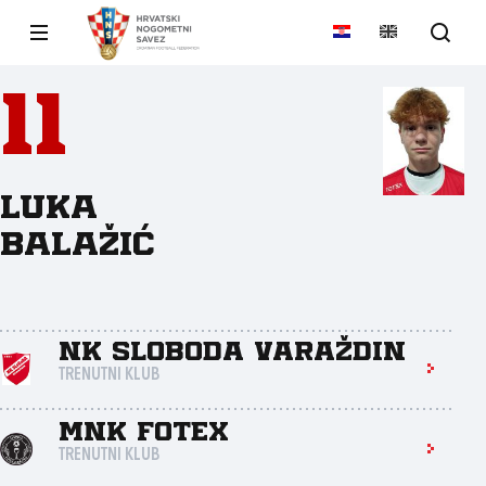
11
Luka
Balažić
NK Sloboda Varaždin
TRENUTNI KLUB
MNK Fotex
TRENUTNI KLUB