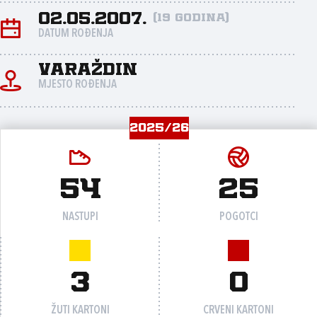
02.05.2007.
(19 godina)
DATUM ROĐENJA
Varaždin
MJESTO ROĐENJA
2025/26
54
25
NASTUPI
POGOTCI
3
0
ŽUTI KARTONI
CRVENI KARTONI