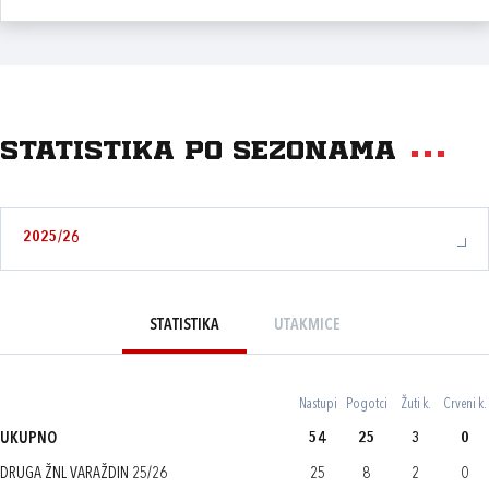
Statistika po sezonama
2025/26
STATISTIKA
UTAKMICE
Nastupi
Pogotci
Žuti k.
Crveni k.
UKUPNO
54
25
3
0
DRUGA ŽNL VARAŽDIN 25/26
25
8
2
0