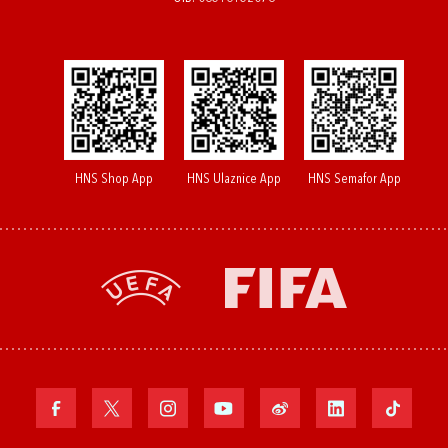
HNS Shop App
HNS Ulaznice App
HNS Semafor App