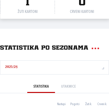
1
0
ŽUTI KARTONI
CRVENI KARTONI
Statistika po sezonama
2025/26
STATISTIKA
UTAKMICE
Nastupi
Pogotci
Žuti k.
Crveni k.