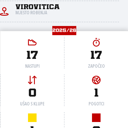
Virovitica
MJESTO ROĐENJA
2025/26
17
17
NASTUPI
ZAPOČEO
0
1
UŠAO S KLUPE
POGOTCI