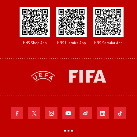
HNS Shop App
HNS Ulaznice App
HNS Semafor App