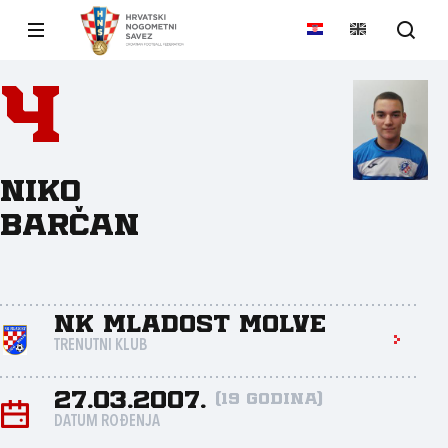
4
Niko
Barčan
NK Mladost Molve
TRENUTNI KLUB
27.03.2007.
(19 godina)
DATUM ROĐENJA