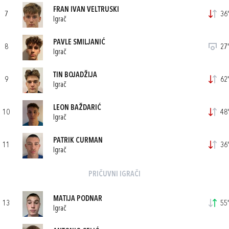
FRAN IVAN VELTRUSKI
7
36'
Igrač
PAVLE SMILJANIĆ
8
27'
Igrač
TIN BOJADŽIJA
9
62'
Igrač
LEON BAŽDARIĆ
10
48'
Igrač
PATRIK CURMAN
11
36'
Igrač
PRIČUVNI IGRAČI
MATIJA PODNAR
13
55'
Igrač