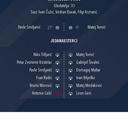
Gledatelja: 30
Suci: Ivan Čužić, Vedran Đurak, Filip Krznarić.
Pavle Smiljanić
Matej Tomić
27'
9'
JEDANAESTERCI
Niko Tišljarić
Matej Tomić
Petar Zvonimir Kostelac
Gabrijel Šivalec
Pavle Smiljanić
Domagoj Maltar
Fran Radić
Ivan Bilješko
Bruno Morović
Matej Medaković
Antonio Celić
Leon Geci