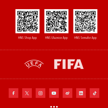
HNS Shop App
HNS Ulaznice App
HNS Semafor App