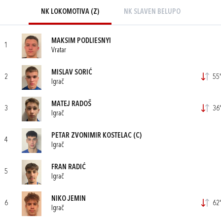
NK LOKOMOTIVA (Z)
NK SLAVEN BELUPO
MAKSIM PODLIESNYI
1
Vratar
MISLAV SORIĆ
2
55'
Igrač
MATEJ RADOŠ
3
36'
Igrač
PETAR ZVONIMIR KOSTELAC
(C)
4
Igrač
FRAN RADIĆ
5
Igrač
NIKO JEMIN
6
62'
Igrač