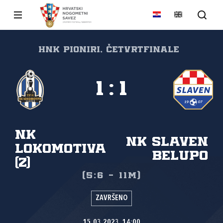
HNK pioniri, Četvrtfinale
1
:
1
NK
NK Slaven
Lokomotiva
Belupo
(Z)
(5:6 - 11m)
ZAVRŠENO
15.03.2023. 14:00