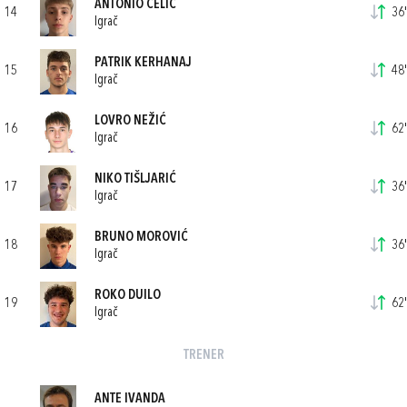
ANTONIO CELIĆ
14
36'
Igrač
PATRIK KERHANAJ
15
48'
Igrač
LOVRO NEŽIĆ
16
62'
Igrač
NIKO TIŠLJARIĆ
17
36'
Igrač
BRUNO MOROVIĆ
18
36'
Igrač
ROKO DUILO
19
62'
Igrač
TRENER
ANTE IVANDA