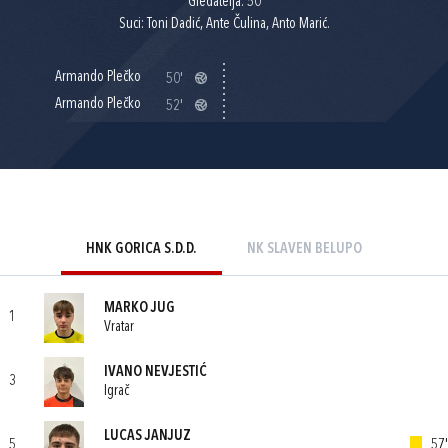
Gledatelja: 50
Suci: Toni Dadić, Ante Čulina, Anto Marić.
Armando Plečko
50'
Armando Plečko
52'
HNK GORICA S.D.D.
NK SLAVEN BELUPO
MARKO JUG
1
Vratar
IVANO NEVJESTIĆ
3
Igrač
LUCAS JANJUZ
5
57'