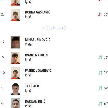
Igrač
BORNA GAŠPARIĆ
27
36'
Igrač
PRIČUVNI IGRAČI
MIHAEL SINOVČIĆ
12
Vratar
IVANO MATULIN
9
36'
Igrač
PATRIK VOLAREVIĆ
10
36'
Igrač
JAN ĆAĆIĆ
11
67'
Igrač
DARIJAN BILIĆ
44
60'
Igrač