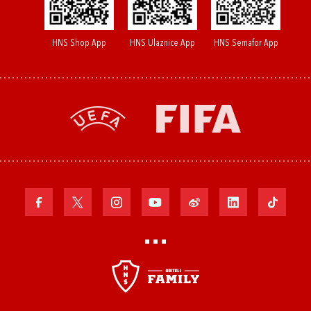
HNS Shop App
HNS Ulaznice App
HNS Semafor App