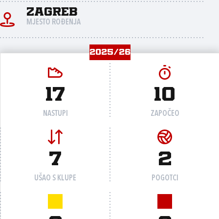
Zagreb
MJESTO ROĐENJA
2025/26
17
10
NASTUPI
ZAPOČEO
7
2
UŠAO S KLUPE
POGOTCI