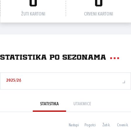
0
0
ŽUTI KARTONI
CRVENI KARTONI
Statistika po sezonama
2025/26
STATISTIKA
UTAKMICE
Nastupi
Pogotci
Žuti k.
Crveni k.