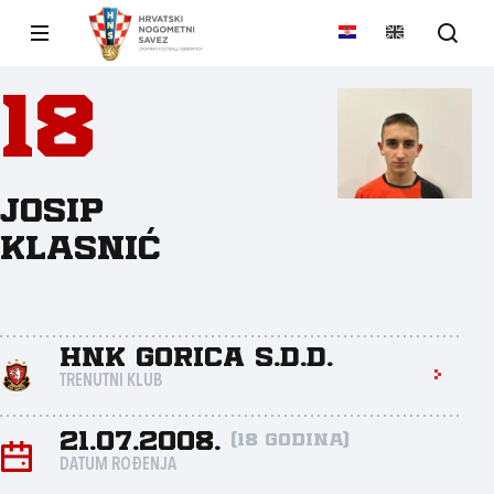
18
Josip
Klasnić
HNK Gorica s.d.d.
TRENUTNI KLUB
21.07.2008.
(18 godina)
DATUM ROĐENJA