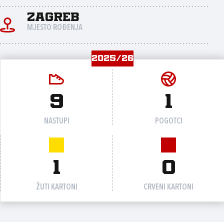
Zagreb
MJESTO ROĐENJA
2025/26
9
1
NASTUPI
POGOTCI
1
0
ŽUTI KARTONI
CRVENI KARTONI