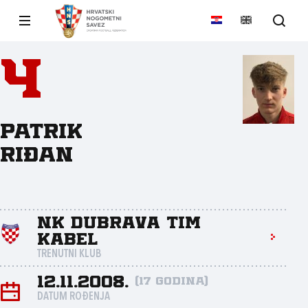
4
Patrik
Riđan
NK Dubrava Tim
Kabel
TRENUTNI KLUB
12.11.2008.
(17 godina)
DATUM ROĐENJA