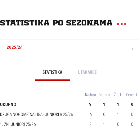
Statistika po sezonama
2025/26
STATISTIKA
UTAKMICE
Nastupi
Pogotci
Žuti k.
Crveni k.
UKUPNO
9
1
1
0
DRUGA NOGOMETNA LIGA - JUNIORI A 25/26
6
0
1
0
1. ZNL JUNIORI 25/26
3
1
0
0