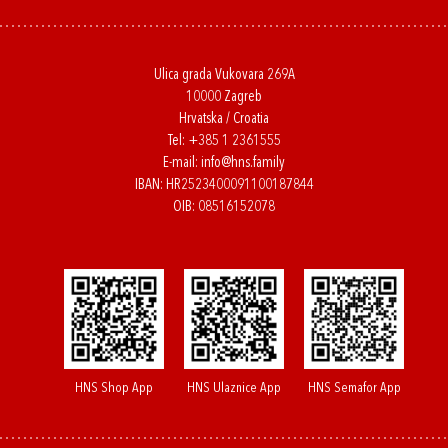
Ulica grada Vukovara 269A
10000 Zagreb
Hrvatska / Croatia
Tel:
+385 1 2361555
E-mail:
info@hns.family
IBAN: HR2523400091100187844
OIB: 08516152078
HNS Shop App
HNS Ulaznice App
HNS Semafor App