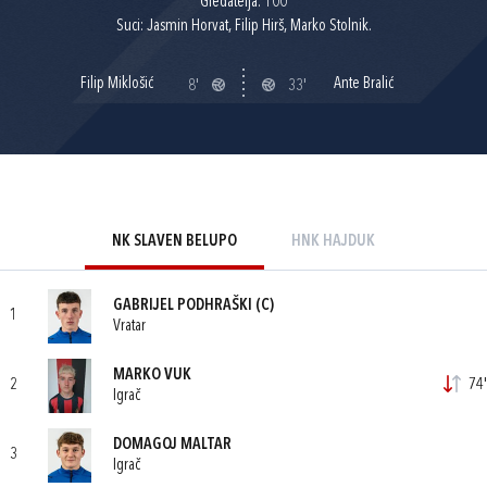
Gledatelja: 100
Suci: Jasmin Horvat, Filip Hirš, Marko Stolnik.
Filip Miklošić
Ante Bralić
8'
33'
NK SLAVEN BELUPO
HNK HAJDUK
GABRIJEL PODHRAŠKI
(C)
1
Vratar
MARKO VUK
2
74'
Igrač
DOMAGOJ MALTAR
3
Igrač