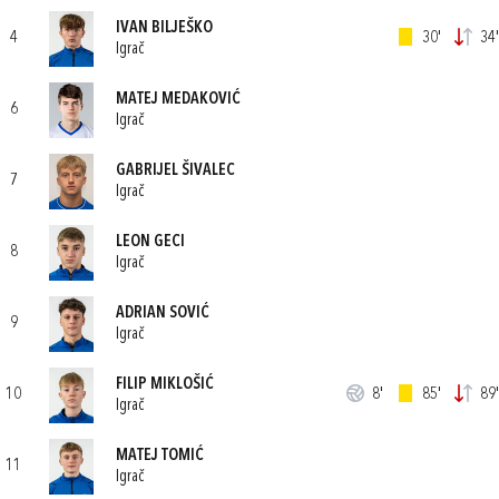
IVAN BILJEŠKO
4
30'
34'
Igrač
MATEJ MEDAKOVIĆ
6
Igrač
GABRIJEL ŠIVALEC
7
Igrač
LEON GECI
8
Igrač
ADRIAN SOVIĆ
9
Igrač
FILIP MIKLOŠIĆ
10
8'
85'
89'
Igrač
MATEJ TOMIĆ
11
Igrač