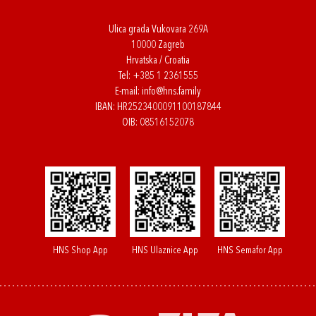
Ulica grada Vukovara 269A
10000 Zagreb
Hrvatska / Croatia
Tel:
+385 1 2361555
E-mail:
info@hns.family
IBAN: HR2523400091100187844
OIB: 08516152078
HNS Shop App
HNS Ulaznice App
HNS Semafor App