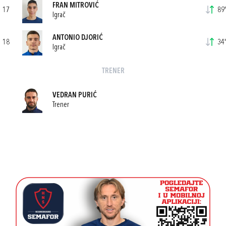
FRAN MITROVIĆ
17
89'
Igrač
ANTONIO DJORIĆ
18
34'
Igrač
TRENER
VEDRAN PURIĆ
Trener