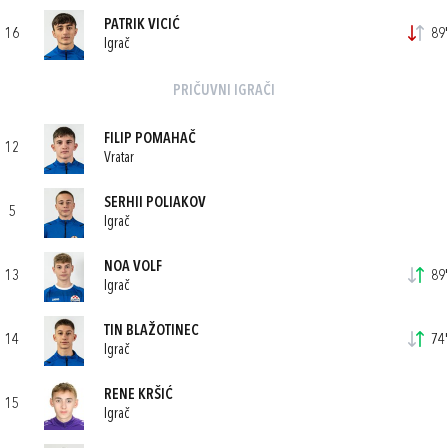
PATRIK VICIĆ
16
89'
Igrač
PRIČUVNI IGRAČI
FILIP POMAHAČ
12
Vratar
SERHII POLIAKOV
5
Igrač
NOA VOLF
13
89'
Igrač
TIN BLAŽOTINEC
14
74'
Igrač
RENE KRŠIĆ
15
Igrač