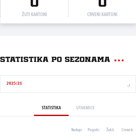
0
0
ŽUTI KARTONI
CRVENI KARTONI
Statistika po sezonama
2025/26
STATISTIKA
UTAKMICE
Nastupi
Pogotci
Žuti k.
Crveni k.