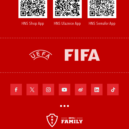
HNS Shop App
HNS Ulaznice App
HNS Semafor App