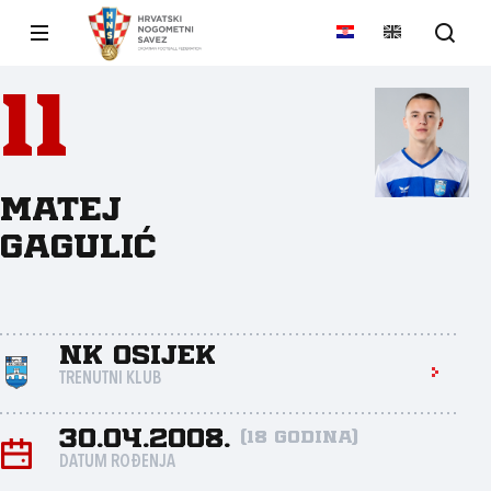
11
Matej
Gagulić
NK Osijek
TRENUTNI KLUB
30.04.2008.
(18 godina)
DATUM ROĐENJA