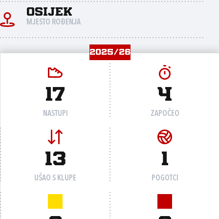
Osijek
MJESTO ROĐENJA
2025/26
17
4
NASTUPI
ZAPOČEO
13
1
UŠAO S KLUPE
POGOTCI