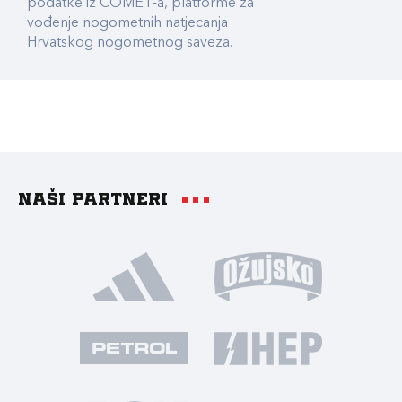
podatke iz COMET-a, platforme za
vođenje nogometnih natjecanja
Hrvatskog nogometnog saveza.
Naši partneri