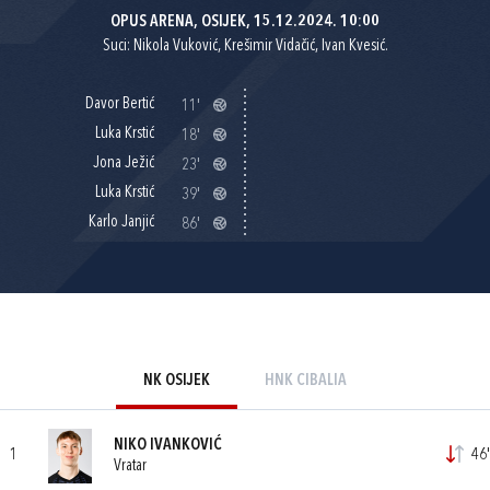
OPUS ARENA, OSIJEK, 15.12.2024. 10:00
Suci: Nikola Vuković, Krešimir Vidačić, Ivan Kvesić.
Davor Bertić
11'
Luka Krstić
18'
Jona Ježić
23'
Luka Krstić
39'
Karlo Janjić
86'
NK OSIJEK
HNK CIBALIA
NIKO IVANKOVIĆ
1
46'
Vratar