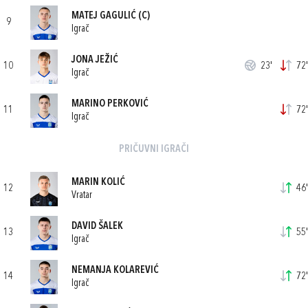
MATEJ GAGULIĆ
(C)
9
Igrač
JONA JEŽIĆ
10
23'
72'
Igrač
MARINO PERKOVIĆ
11
72'
Igrač
PRIČUVNI IGRAČI
MARIN KOLIĆ
12
46'
Vratar
DAVID ŠALEK
13
55'
Igrač
NEMANJA KOLAREVIĆ
14
72'
Igrač