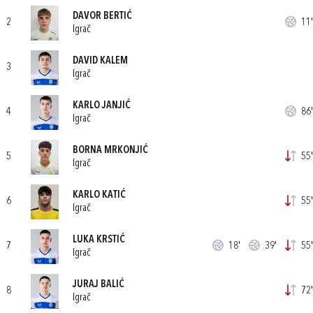
DAVOR BERTIĆ
2
11'
Igrač
DAVID KALEM
3
Igrač
KARLO JANJIĆ
4
86'
Igrač
BORNA MRKONJIĆ
5
55'
Igrač
KARLO KATIĆ
6
55'
Igrač
LUKA KRSTIĆ
7
18'
39'
55'
Igrač
JURAJ BALIĆ
8
72'
Igrač