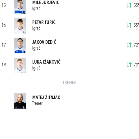
MILE JURJEVIĆ
15
55'
Igrač
PETAR TURIĆ
16
55'
Igrač
JAKOV DEDIĆ
17
72'
Igrač
LUKA IŽAKOVIĆ
18
72'
Igrač
TRENER
MATEJ ŽITNJAK
Trener