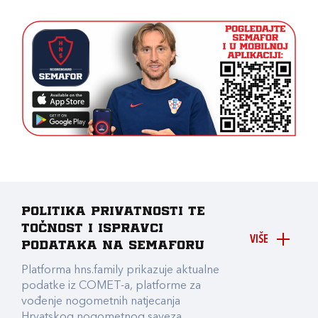
Politika privatnosti te
točnost i ispravci
VIŠE
podataka na Semaforu
Platforma hns.family prikazuje aktualne
podatke iz COMET-a, platforme za
vođenje nogometnih natjecanja
Hrvatskog nogometnog saveza.