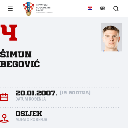
4
Šimun
Begović
20.01.2007.
(19 godina)
DATUM ROĐENJA
Osijek
MJESTO ROĐENJA