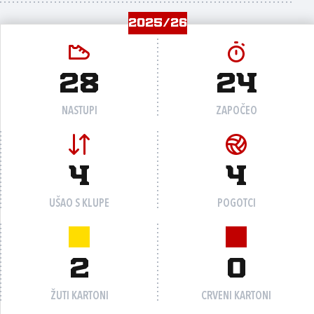
2025/26
28
24
NASTUPI
ZAPOČEO
4
4
UŠAO S KLUPE
POGOTCI
2
0
ŽUTI KARTONI
CRVENI KARTONI