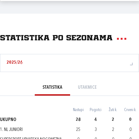
Statistika po sezonama
2025/26
STATISTIKA
UTAKMICE
Nastupi
Pogotci
Žuti k.
Crveni k.
UKUPNO
28
4
2
0
1. NL JUNIORI
25
3
2
0