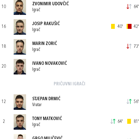
ZVONIMIR UDOVČIĆ
10
64'
Igrač
JOSIP RAKUŠIĆ
16
40'
42'
Igrač
MARIN ZORIĆ
18
73'
Igrač
IVANO NOVAKOVIĆ
20
Igrač
PRIČUVNI IGRAČI
STJEPAN DRMIĆ
12
56'
Vratar
TONY MATKOVIĆ
2
64'
81'
Igrač
GRGO MILIČEVIĆ