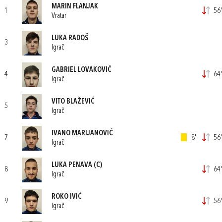
MARIN FLANJAK
1
56'
Vratar
LUKA RADOŠ
3
Igrač
GABRIEL LOVAKOVIĆ
4
64'
Igrač
VITO BLAŽEVIĆ
5
Igrač
IVANO MARIJANOVIĆ
7
8'
56'
Igrač
LUKA PENAVA
(C)
8
64'
Igrač
ROKO IVIĆ
9
56'
Igrač