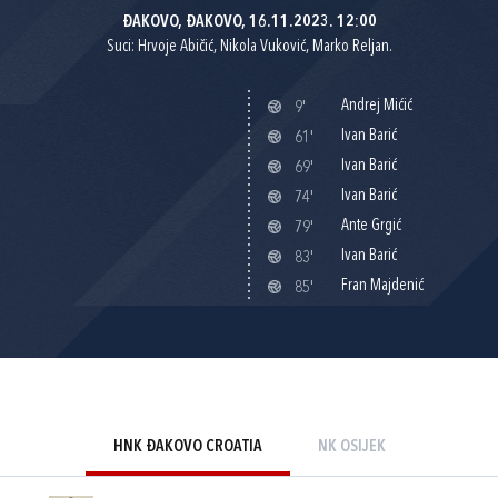
ĐAKOVO, ĐAKOVO, 16.11.2023. 12:00
Suci: Hrvoje Abičić, Nikola Vuković, Marko Reljan.
Andrej Mićić
9'
Ivan Barić
61'
Ivan Barić
69'
Ivan Barić
74'
Ante Grgić
79'
Ivan Barić
83'
Fran Majdenić
85'
HNK ĐAKOVO CROATIA
NK OSIJEK