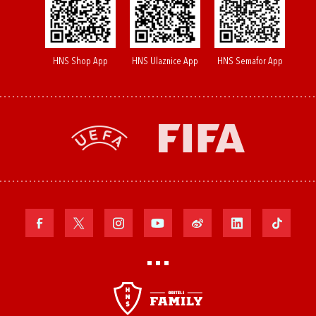
HNS Shop App
HNS Ulaznice App
HNS Semafor App