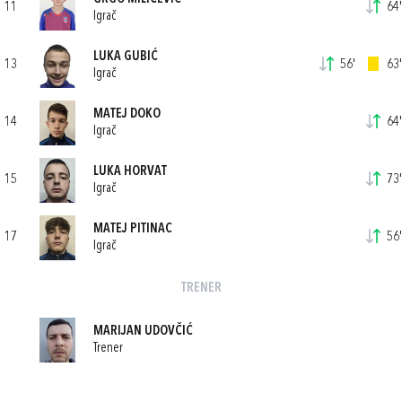
11
64'
Igrač
LUKA GUBIĆ
13
56'
63'
Igrač
MATEJ DOKO
14
64'
Igrač
LUKA HORVAT
15
73'
Igrač
MATEJ PITINAC
17
56'
Igrač
TRENER
MARIJAN UDOVČIĆ
Trener