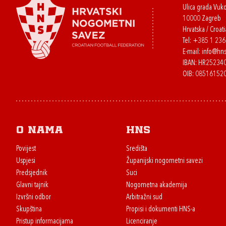
Ulica grada Vuk
10000 Zagreb
Hrvatska / Croati
Tel:
+385 1 23
E-mail:
info@hns
IBAN: HR2523
OIB: 08516152
O nama
HNS
Povijest
Središta
Uspjesi
Županijski nogometni savezi
Predsjednik
Suci
Glavni tajnik
Nogometna akademija
Izvršni odbor
Arbitražni sud
Skupština
Propisi i dokumenti HNS-a
Pristup informacijama
Licenciranje