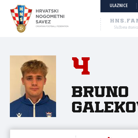
ULAZNICE
HNS.FA
Službena stranic
4
Bruno
Galeko