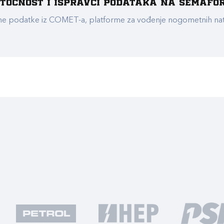
e točnost i ispravci podataka na Semafo
ualne podatke iz COMET-a, platforme za vođenje nogometnih n