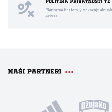
Politika privatnosti t
Platforma hns.family prikazuje akt
saveza.
Naši partneri