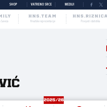
SHOP
VATRENO SRCE
MEDIJI
MILY
HNS.TEAM
HNS.RIZNIC
a Saveza
Hrvatske reprezentacije
Povijest i statistika
vić
2025/26