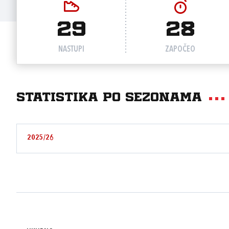
29
28
NASTUPI
ZAPOČEO
Statistika po sezonama
2025/26