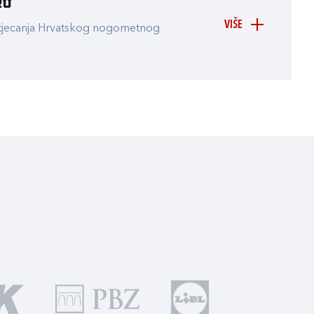
ru
VIŠE
atjecanja Hrvatskog nogometnog