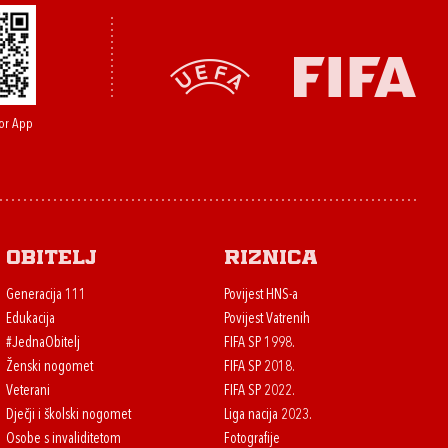
or App
Obitelj
Riznica
Generacija 111
Povijest HNS-a
Edukacija
Povijest Vatrenih
#JednaObitelj
FIFA SP 1998.
Ženski nogomet
FIFA SP 2018.
Veterani
FIFA SP 2022.
Dječji i školski nogomet
Liga nacija 2023.
Osobe s invaliditetom
Fotografije