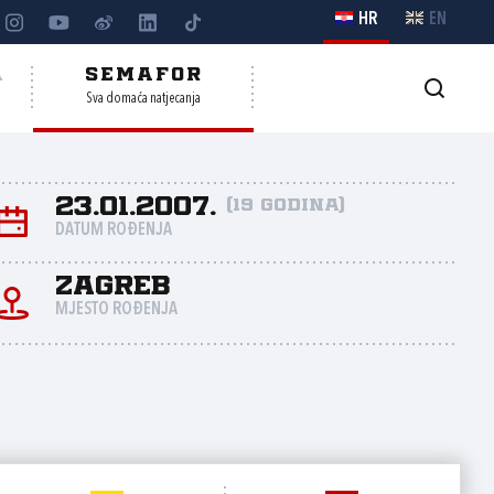
HR
EN
A
SEMAFOR
Sva domaća natjecanja
23.01.2007.
(19 godina)
DATUM ROĐENJA
Zagreb
MJESTO ROĐENJA