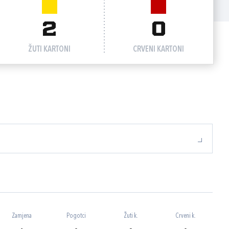
2
0
ŽUTI KARTONI
CRVENI KARTONI
Zamjena
Pogotci
Žuti k.
Crveni k.