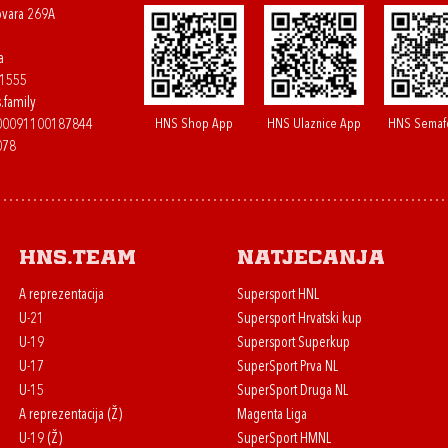
ovara 269A
a
61555
.family
HNS Shop App
HNS Ulaznice App
HNS Semaf
400091100187844
078
HNS.team
Natjecanja
A reprezentacija
Supersport HNL
U-21
Supersport Hrvatski kup
U-19
Supersport Superkup
U-17
SuperSport Prva NL
U-15
SuperSport Druga NL
A reprezentacija (Ž)
Magenta Liga
U-19 (Ž)
SuperSport HMNL