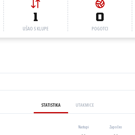
1
0
UŠAO S KLUPE
POGOTCI
STATISTIKA
UTAKMICE
Nastupi
Započeo