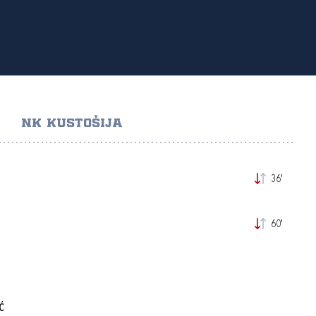
NK KUSTOŠIJA
36'
60'
Ć