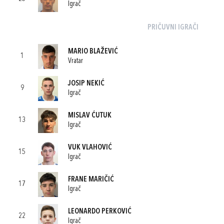
Igrač
PRIČUVNI IGRAČI
MARIO BLAŽEVIĆ
1
Vratar
JOSIP NEKIĆ
9
Igrač
MISLAV ĆUTUK
13
Igrač
VUK VLAHOVIĆ
15
Igrač
FRANE MARIČIĆ
17
Igrač
LEONARDO PERKOVIĆ
22
Igrač