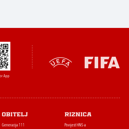
or App
Obitelj
Riznica
Generacija 111
Povijest HNS-a