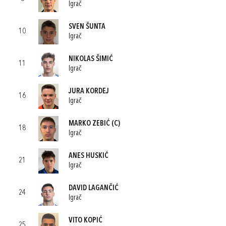
Igrač
SVEN ŠUNTA
10
Igrač
NIKOLAS ŠIMIĆ
11
Igrač
JURA KORDEJ
16
Igrač
MARKO ZEBIĆ
(C)
18
Igrač
ANES HUSKIĆ
21
Igrač
DAVID LAGANČIĆ
24
Igrač
VITO KOPIĆ
25