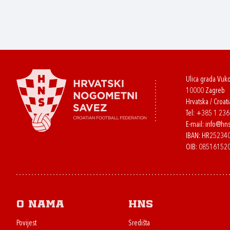
Ulica grada Vuk
10000 Zagreb
Hrvatska / Croati
Tel:
+385 1 23
E-mail:
info@hns
IBAN: HR2523
OIB: 08516152
O nama
HNS
Povijest
Središta