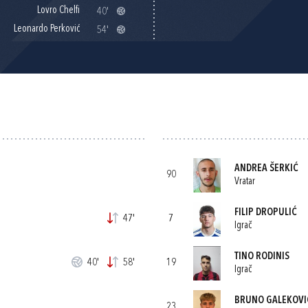
Lovro Chelfi
40'
Leonardo Perković
54'
ANDREA ŠERKIĆ
90
Vratar
FILIP DROPULIĆ
47'
7
Igrač
TINO RODINIS
40'
58'
19
Igrač
BRUNO GALEKOVI
23