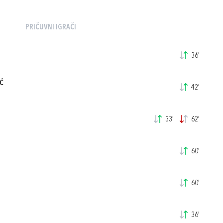
PRIČUVNI IGRAČI
36'
Ć
42'
33'
62'
60'
60'
36'