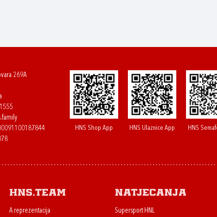
ovara 269A
a
61555
.family
HNS Shop App
HNS Ulaznice App
HNS Semaf
400091100187844
078
HNS.team
Natjecanja
A reprezentacija
Supersport HNL