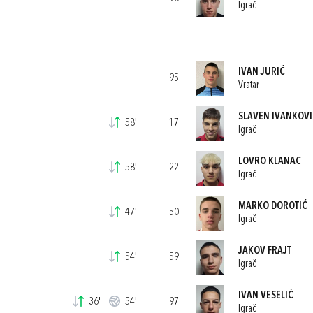
Igrač
IVAN JURIĆ
95
Vratar
SLAVEN IVANKOVI
58'
17
Igrač
LOVRO KLANAC
58'
22
Igrač
MARKO DOROTIĆ
47'
50
Igrač
JAKOV FRAJT
54'
59
Igrač
IVAN VESELIĆ
36'
54'
97
Igrač