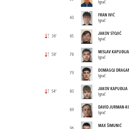
Igrač
FRAN IVIĆ
60
Igrač
JAKOV STOJIĆ
36'
65
Igrač
MISLAV KAPUĐIJA
58'
78
Igrač
DOMAGOJ DRAGA
79
Igrač
JAKOV KAPUĐIJA
54'
80
Igrač
DAVID JURMAN-K
89
Igrač
MAX ŠIMUNIĆ
96