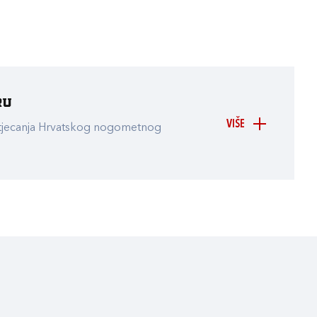
ru
VIŠE
atjecanja Hrvatskog nogometnog