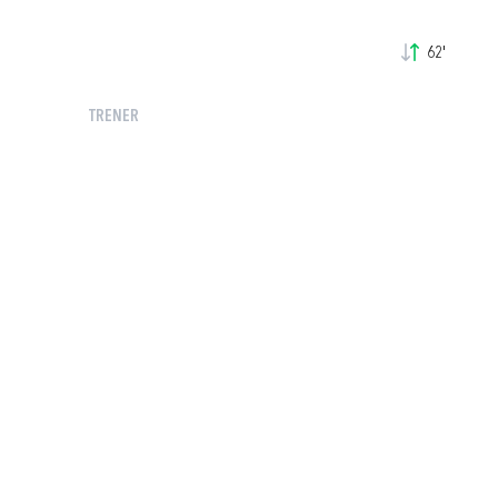
62'
TRENER