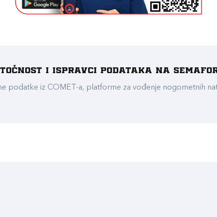
e točnost i ispravci podataka na Semafo
ualne podatke iz COMET-a, platforme za vođenje nogometnih n