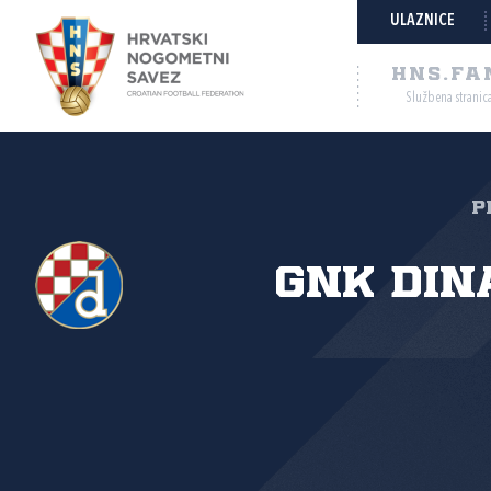
ULAZNICE
HNS.FA
Službena stranic
P
GNK Din