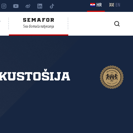
HR
EN
A
SEMAFOR
Sva domaća natjecanja
Kustošija