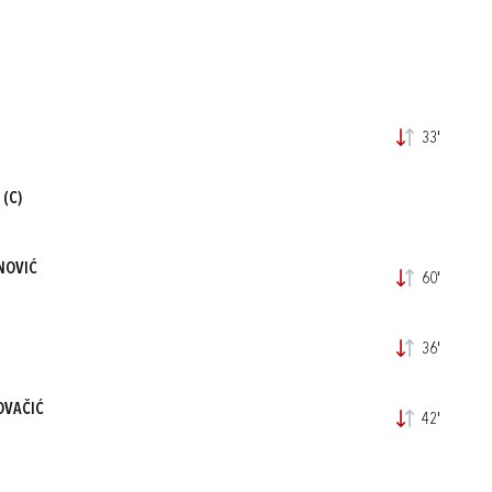
33'
(C)
NOVIĆ
60'
36'
OVAČIĆ
42'