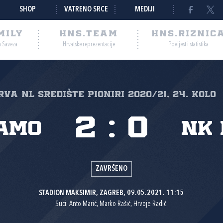
SHOP
VATRENO SRCE
MEDIJI
MILY
HNS.TEAM
HNS.RIZNIC
a Saveza
Hrvatske reprezentacije
Povijest i statistika
rva NL Središte pioniri 2020/21, 24. kolo
2
:
0
amo
NK 
ZAVRŠENO
STADION MAKSIMIR, ZAGREB, 09.05.2021. 11:15
Suci: Anto Marić, Marko Rašić, Hrvoje Radić.