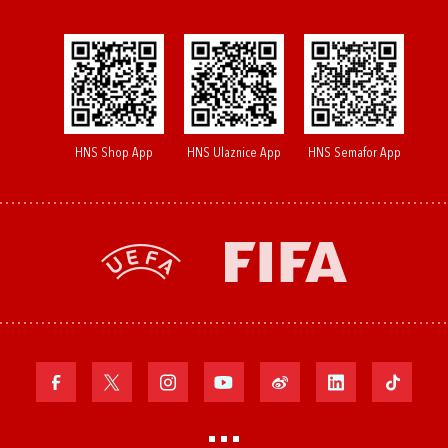
HNS Shop App
HNS Ulaznice App
HNS Semafor App