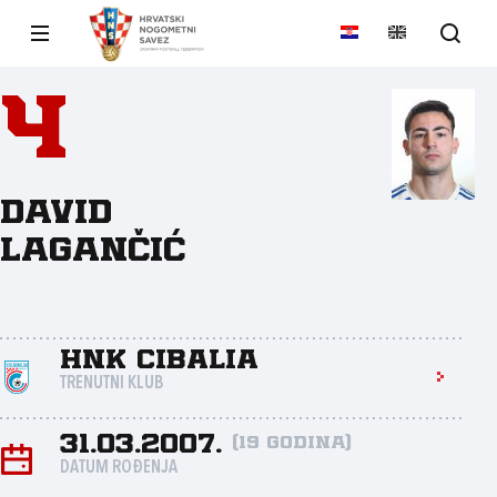
4
David
Lagančić
HNK Cibalia
TRENUTNI KLUB
31.03.2007.
(19 godina)
DATUM ROĐENJA