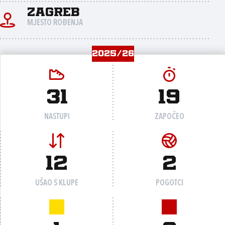
Zagreb
MJESTO ROĐENJA
2025/26
31
19
NASTUPI
ZAPOČEO
12
2
UŠAO S KLUPE
POGOTCI