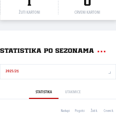
1
0
ŽUTI KARTONI
CRVENI KARTONI
Statistika po sezonama
2025/26
STATISTIKA
UTAKMICE
Nastupi
Pogotci
Žuti k.
Crveni k.