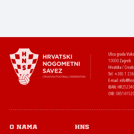
Ulica grada Vuk
10000 Zagreb
Hrvatska / Croati
Tel:
+385 1 23
E-mail:
info@hns
IBAN: HR2523
OIB: 08516152
O nama
HNS