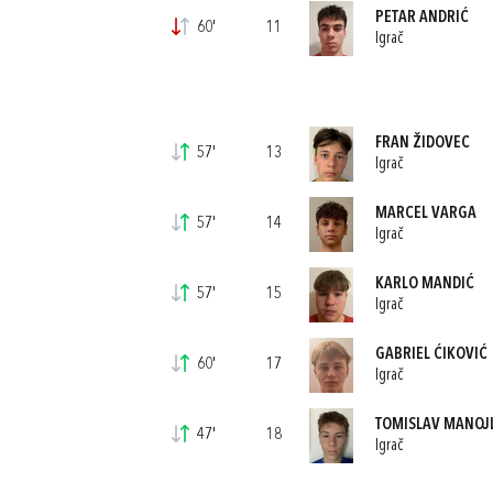
PETAR ANDRIĆ
60'
11
Igrač
FRAN ŽIDOVEC
57'
13
Igrač
MARCEL VARGA
57'
14
Igrač
KARLO MANDIĆ
57'
15
Igrač
GABRIEL ĆIKOVIĆ
60'
17
Igrač
TOMISLAV MANOJ
47'
18
Igrač