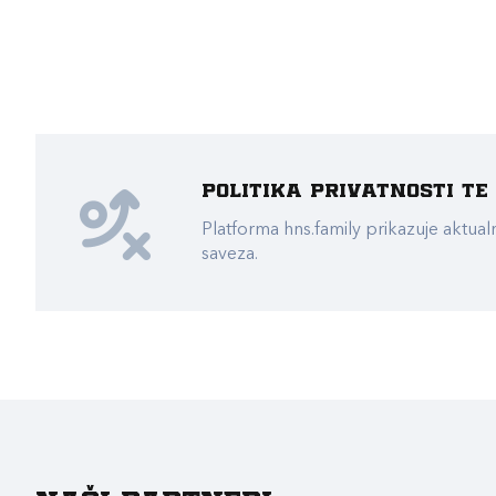
Politika privatnosti t
Platforma hns.family prikazuje akt
saveza.