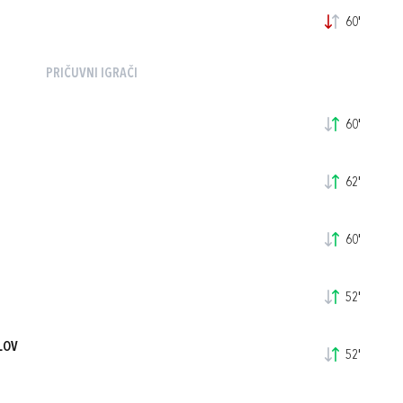
60'
PRIČUVNI IGRAČI
60'
62'
60'
52'
LOV
52'