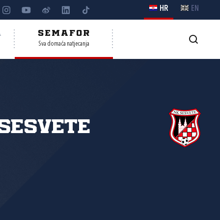
HR
EN
A
SEMAFOR
Sva domaća natjecanja
Sesvete