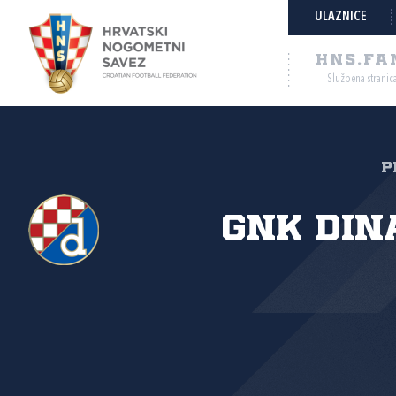
ULAZNICE
HNS.FA
Službena stranic
P
GNK Din