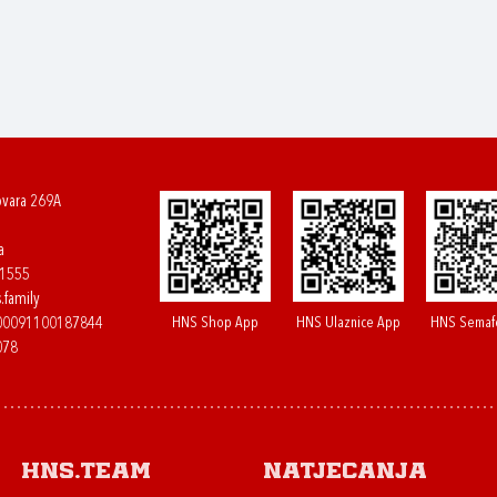
ovara 269A
a
61555
.family
HNS Shop App
HNS Ulaznice App
HNS Semaf
400091100187844
078
HNS.team
Natjecanja