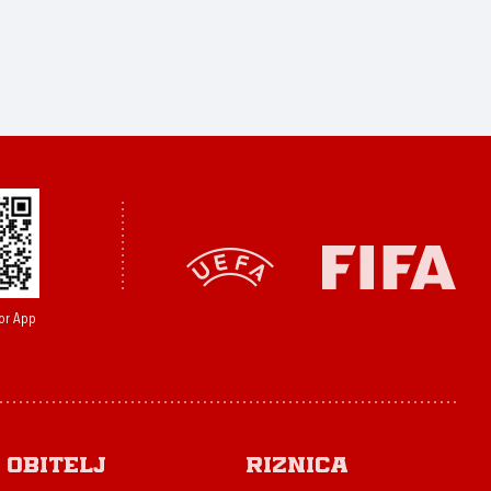
or App
Obitelj
Riznica