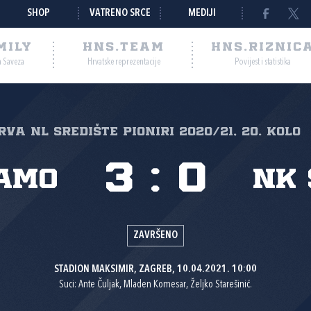
SHOP
VATRENO SRCE
MEDIJI
MILY
HNS.TEAM
HNS.RIZNIC
a Saveza
Hrvatske reprezentacije
Povijest i statistika
rva NL Središte pioniri 2020/21, 20. kolo
3
:
0
amo
NK 
ZAVRŠENO
STADION MAKSIMIR, ZAGREB, 10.04.2021. 10:00
Suci: Ante Čuljak, Mladen Komesar, Željko Starešinić.