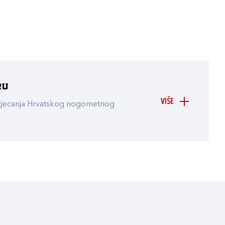
ru
VIŠE
atjecanja Hrvatskog nogometnog