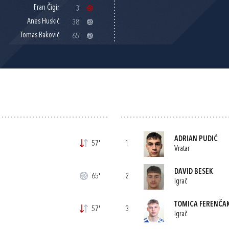
Fran Čigir
3'
Anes Huskić
38'
Tomas Baković
65'
ADRIAN PUDIĆ
57'
1
Vratar
DAVID BESEK
65'
2
Igrač
TOMICA FERENČA
57'
3
Igrač