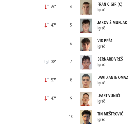
FRAN ČIGIR
(C)
60'
4
Igrač
JAKOV ŠIMUNJAK
47'
5
Igrač
VID PEŠA
6
Igrač
BERNARD VREŠ
38'
7
Igrač
DAVID ANTE OMAZ
57'
8
Igrač
LEART VUNIĆI
47'
9
Igrač
TIN MEŠTROVIĆ
10
Igrač