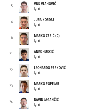
VUK VLAHOVIĆ
15
Igrač
JURA KORDEJ
16
Igrač
MARKO ZEBIĆ
(C)
18
Igrač
ANES HUSKIĆ
21
Igrač
LEONARDO PERKOVIĆ
22
Igrač
MARKO POPELAR
23
Igrač
DAVID LAGANČIĆ
24
Igrač