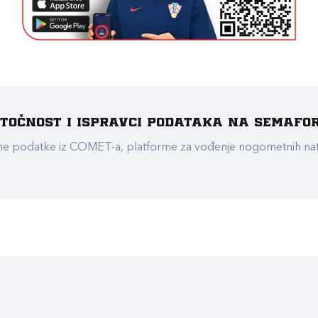
e točnost i ispravci podataka na Semafo
ualne podatke iz COMET-a, platforme za vođenje nogometnih n