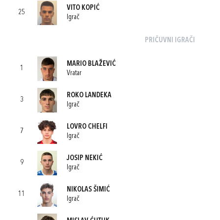
VITO KOPIĆ
25
Igrač
PRIČUVNI IGRAČI
MARIO BLAŽEVIĆ
1
Vratar
ROKO LANDEKA
3
Igrač
LOVRO CHELFI
7
Igrač
JOSIP NEKIĆ
9
Igrač
NIKOLAS ŠIMIĆ
11
Igrač