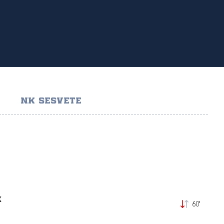
NK SESVETE
K
60'