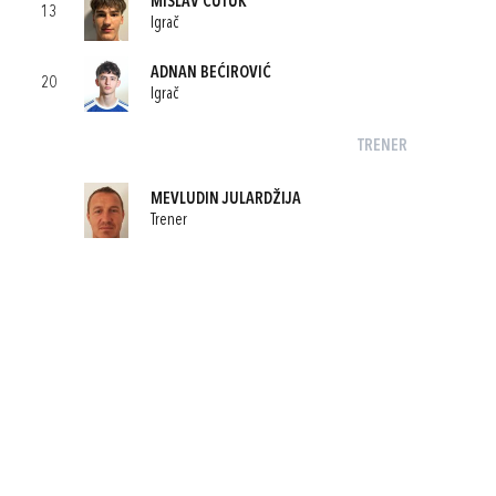
MISLAV ĆUTUK
13
Igrač
ADNAN BEĆIROVIĆ
20
Igrač
TRENER
MEVLUDIN JULARDŽIJA
Trener