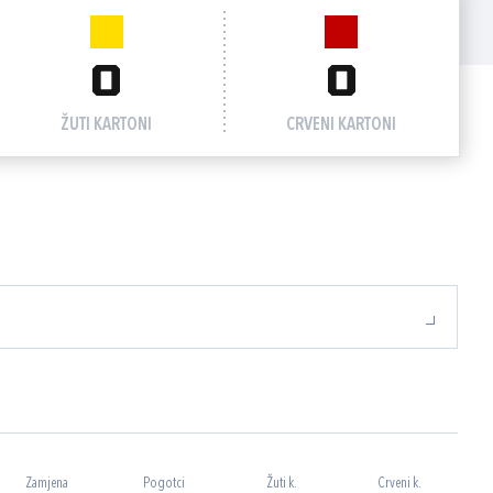
0
0
ŽUTI KARTONI
CRVENI KARTONI
Zamjena
Pogotci
Žuti k.
Crveni k.