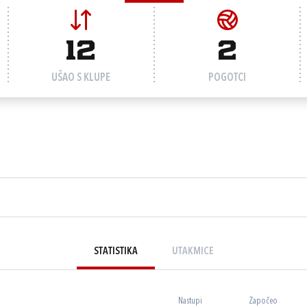
12
2
UŠAO S KLUPE
POGOTCI
STATISTIKA
UTAKMICE
Nastupi
Započeo