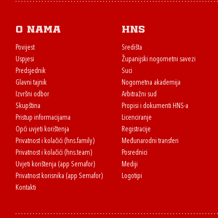
O nama
HNS
Povijest
Središta
Uspjesi
Županijski nogometni savezi
Predsjednik
Suci
Glavni tajnik
Nogometna akademija
Izvršni odbor
Arbitražni sud
Skupština
Propisi i dokumenti HNS-a
Pristup informacijama
Licenciranje
Opći uvjeti korištenja
Registracije
Privatnost i kolačići (hns.family)
Međunarodni transferi
Privatnost i kolačići (hns.team)
Posrednici
Uvjeti korištenja (app Semafor)
Mediji
Privatnost korisnika (app Semafor)
Logotipi
Kontakti