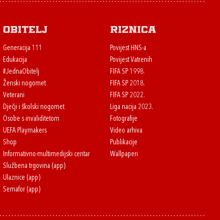
Obitelj
Riznica
Generacija 111
Povijest HNS-a
Edukacija
Povijest Vatrenih
#JednaObitelj
FIFA SP 1998.
Ženski nogomet
FIFA SP 2018.
Veterani
FIFA SP 2022.
Dječji i školski nogomet
Liga nacija 2023.
Osobe s invaliditetom
Fotografije
UEFA Playmakers
Video arhiva
Shop
Publikacije
Informativno-multimedijski centar
Wallpaperi
Službena trgovina (app)
Ulaznice (app)
Semafor (app)