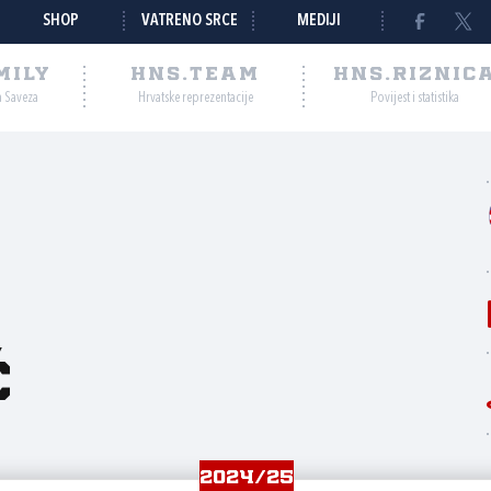
SHOP
VATRENO SRCE
MEDIJI
MILY
HNS.TEAM
HNS.RIZNIC
a Saveza
Hrvatske reprezentacije
Povijest i statistika
ć
2024/25