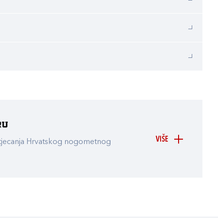
ru
VIŠE
atjecanja Hrvatskog nogometnog