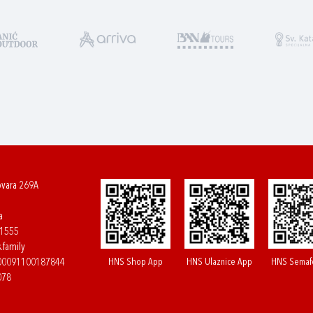
ovara 269A
a
61555
.family
HNS Shop App
HNS Ulaznice App
HNS Semaf
400091100187844
078