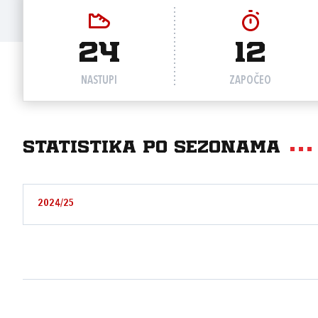
24
12
NASTUPI
ZAPOČEO
Statistika po sezonama
2024/25