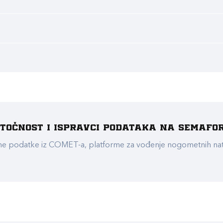
e točnost i ispravci podataka na Semafo
ualne podatke iz COMET-a, platforme za vođenje nogometnih n