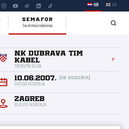
HR
EN
A
SEMAFOR
Sva domaća natjecanja
NK Dubrava Tim
Kabel
TRENUTNI KLUB
10.06.2007.
(19 godina)
DATUM ROĐENJA
Zagreb
MJESTO ROĐENJA