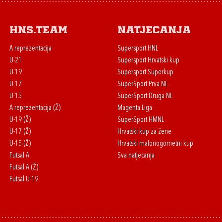
HNS.team
Natjecanja
A reprezentacija
Supersport HNL
U-21
Supersport Hrvatski kup
U-19
Supersport Superkup
U-17
SuperSport Prva NL
U-15
SuperSport Druga NL
A reprezentacija (Ž)
Magenta Liga
U-19 (Ž)
SuperSport HMNL
U-17 (Ž)
Hrvatski kup za žene
U-15 (Ž)
Hrvatski malonogometni kup
Futsal A
Sva natjecanja
Futsal A (Ž)
Futsal U-19