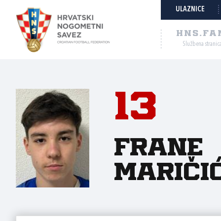
ULAZNICE
HNS.FA
Službena stranic
13
Frane
Mariči