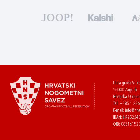
Ulica grada Vuk
10000 Zagreb
Hrvatska / Croati
Tel:
+385 1 23
E-mail:
info@hns
IBAN: HR2523
OIB: 08516152