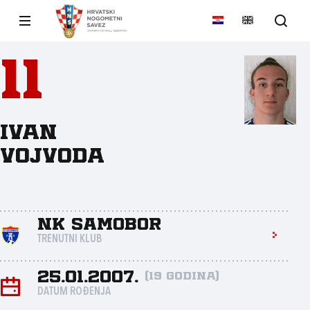
11
Ivan
Vojvoda
NK Samobor
TRENUTNI KLUB
25.01.2007.
(19 godina)
DATUM ROĐENJA