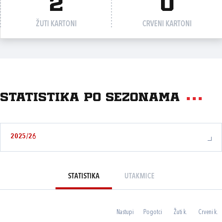
2
0
ŽUTI KARTONI
CRVENI KARTONI
Statistika po sezonama
2025/26
STATISTIKA
UTAKMICE
Nastupi
Pogotci
Žuti k.
Crveni k.