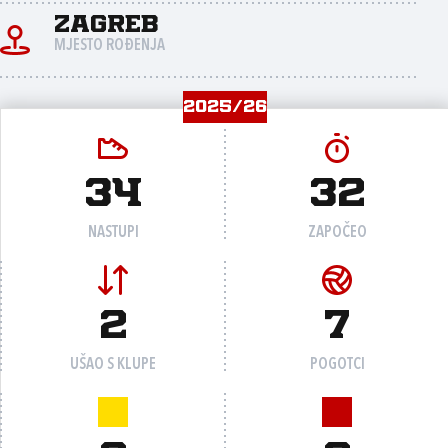
Zagreb
MJESTO ROĐENJA
2025/26
34
32
NASTUPI
ZAPOČEO
2
7
UŠAO S KLUPE
POGOTCI