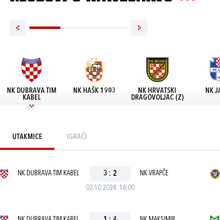
NK DUBRAVA TIM
NK HAŠK 1903
NK HRVATSKI
NK J
KABEL
DRAGOVOLJAC (Z)
UTAKMICE
IGRAČI
NK DUBRAVA TIM KABEL
3
:
2
NK VRAPČE
02.10.2024. 16:00
NK DUBRAVA TIM KABEL
NK MAKSIMIR