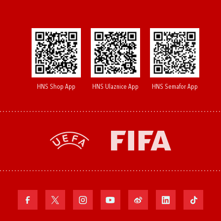
HNS Shop App
HNS Ulaznice App
HNS Semafor App