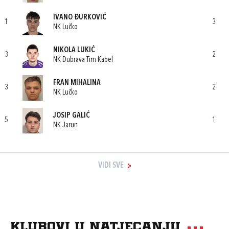
IVANO ĐURKOVIĆ
1
3
NK Lučko
NIKOLA LUKIĆ
3
2
NK Dubrava Tim Kabel
FRAN MIHALINA
3
2
NK Lučko
JOSIP GALIĆ
5
1
NK Jarun
VIDI SVE
Klubovi u natjecanju