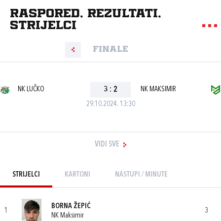
Raspored, rezultati,
strijelci
Finale
NK LUČKO
3
:
2
NK MAKSIMIR
29.10.2024. 13:30
VIDI SVE
STRIJELCI
KARTONI
NASTUPI / MINUTE
BORNA ŽEPIĆ
1
3
NK Maksimir