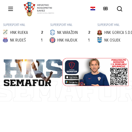
SUPERSPORT HNL
SUPERSPORT HNL
SUPERSPORT HNL
HNK RIJEKA
2
NK VARAŽDIN
2
HNK GORICA S.D.
NK RUDEŠ
1
HNK HAJDUK
1
NK OSIJEK
semafor
SEMAFO