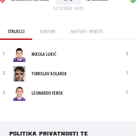
1
:
4
22.10.2024. 16:00
STRIJELCI
KARTONI
NASTUPI / MINUTE
1
2
NIKOLA LUKIĆ
2
1
TOMISLAV KOLAREK
2
1
LEONARDO FEREK
Politika privatnosti te