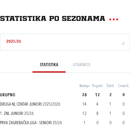
Statistika po sezonama
2025/26
STATISTIKA
UTAKMICE
Nastupi
Pogotci
Žuti k.
Crveni k.
UKUPNO
28
12
2
0
DRUGA NL CENTAR JUNIORI 2025/2026
14
4
1
0
1. ZNL JUNIORI 25/26
12
8
1
0
PRVA ZAGREBAČKA LIGA - SENIORI 25/26
1
0
0
0