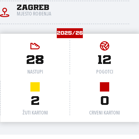
Zagreb
MJESTO ROĐENJA
2025/26
28
12
NASTUPI
POGOTCI
2
0
ŽUTI KARTONI
CRVENI KARTONI