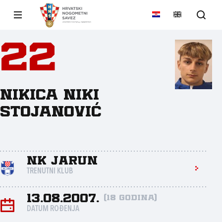
22
Nikica Niki
Stojanović
NK Jarun
TRENUTNI KLUB
13.08.2007.
(18 godina)
DATUM ROĐENJA