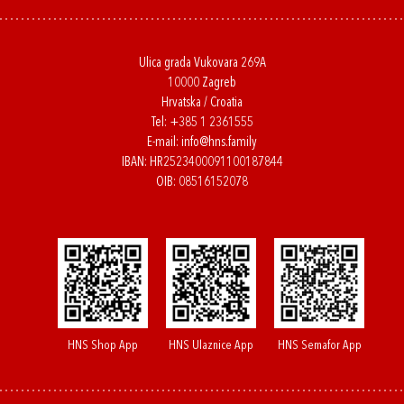
Ulica grada Vukovara 269A
10000 Zagreb
Hrvatska / Croatia
Tel:
+385 1 2361555
E-mail:
info@hns.family
IBAN: HR2523400091100187844
OIB: 08516152078
HNS Shop App
HNS Ulaznice App
HNS Semafor App