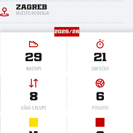
Zagreb
MJESTO ROĐENJA
2025/26
29
21
NASTUPI
ZAPOČEO
8
6
UŠAO S KLUPE
POGOTCI