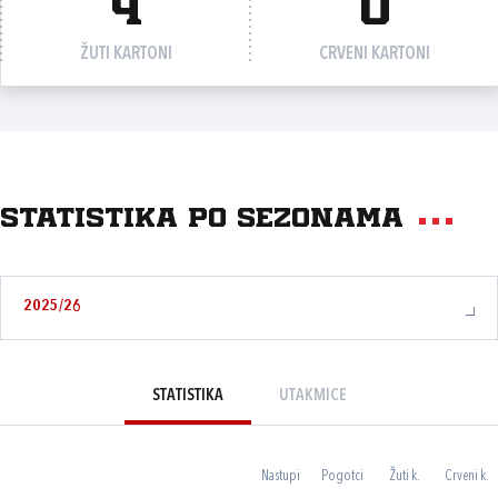
4
0
ŽUTI KARTONI
CRVENI KARTONI
Statistika po sezonama
2025/26
STATISTIKA
UTAKMICE
Nastupi
Pogotci
Žuti k.
Crveni k.