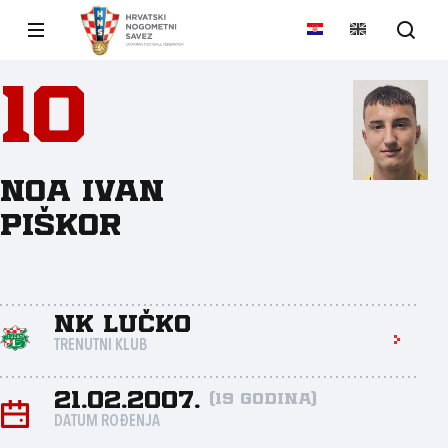
10
Noa Ivan
Piškor
NK Lučko
TRENUTNI KLUB
21.02.2007.
(19 godina)
DATUM ROĐENJA