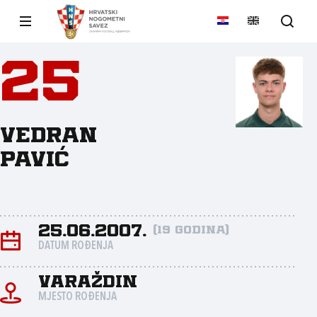
25
Vedran
Pavić
25.06.2007.
(19 godina)
DATUM ROĐENJA
Varaždin
MJESTO ROĐENJA