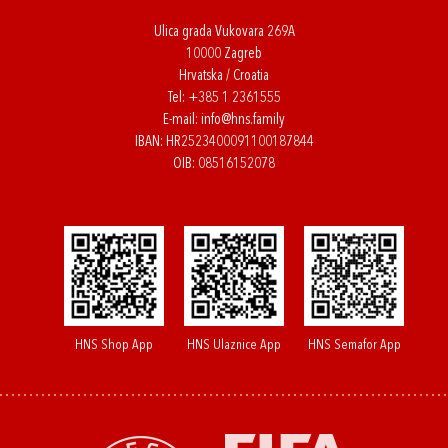
Ulica grada Vukovara 269A
10000 Zagreb
Hrvatska / Croatia
Tel:
+385 1 2361555
E-mail:
info@hns.family
IBAN: HR2523400091100187844
OIB: 08516152078
HNS Shop App
HNS Ulaznice App
HNS Semafor App