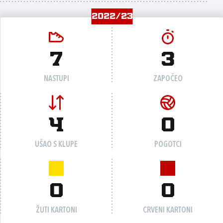
2022/23
7
3
NASTUPI
ZAPOČEO
4
0
UŠAO S KLUPE
POGOTCI
0
0
ŽUTI KARTONI
CRVENI KARTONI