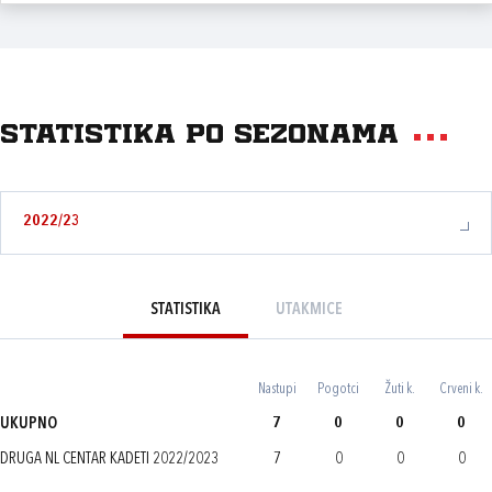
Statistika po sezonama
2022/23
STATISTIKA
UTAKMICE
Nastupi
Pogotci
Žuti k.
Crveni k.
UKUPNO
7
0
0
0
DRUGA NL CENTAR KADETI 2022/2023
7
0
0
0