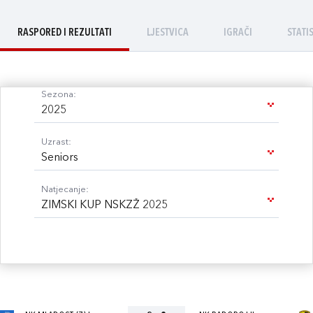
RASPORED I REZULTATI
LJESTVICA
IGRAČI
STATI
Sezona:
2025
Uzrast:
Seniors
Natjecanje:
ZIMSKI KUP NSKZŽ 2025