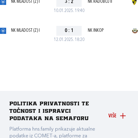
NK MLADOST (Z) I
3
:
2
NK RADOBOJ II
10.01.2025. 19:40
NK MLADOST (Z) I
0
:
1
NK INKOP
12.01.2025. 18:20
Politika privatnosti te
točnost i ispravci
VIŠE
podataka na Semaforu
Platforma hns.family prikazuje aktualne
podatke iz COMET-a, platforme za