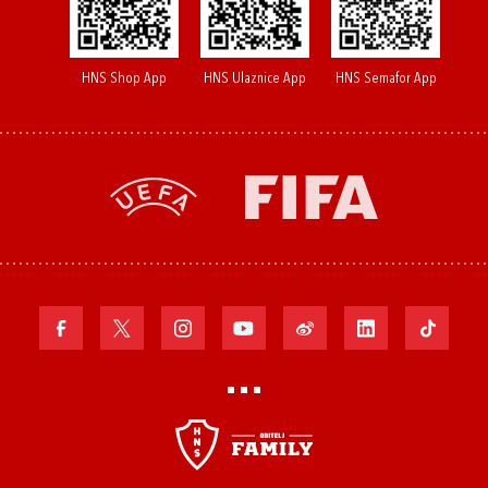
HNS Shop App
HNS Ulaznice App
HNS Semafor App