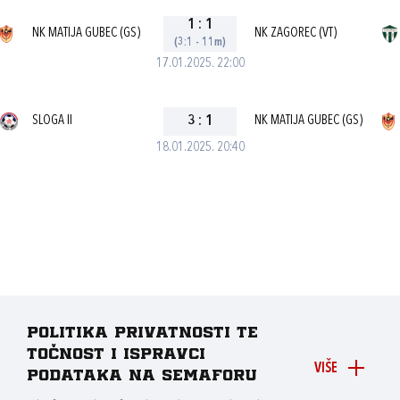
1
:
1
NK MATIJA GUBEC (GS)
NK ZAGOREC (VT)
(3:1 - 11m)
17.01.2025. 22:00
SLOGA II
3
:
1
NK MATIJA GUBEC (GS)
18.01.2025. 20:40
Politika privatnosti te
točnost i ispravci
VIŠE
podataka na Semaforu