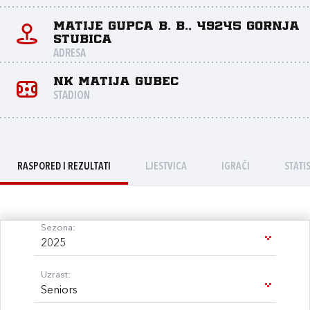
Matije Gupca b. b., 49245 Gornja
Stubica
ADRESA
NK Matija Gubec
STADION
RASPORED I REZULTATI
LJESTVICA
IGRAČI
STATI
Sezona:
2025
Uzrast:
Seniors