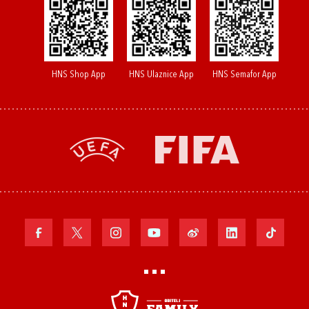
HNS Shop App
HNS Ulaznice App
HNS Semafor App