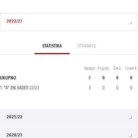
2022/23
STATISTIKA
UTAKMICE
Nastupi
Pogotci
Žuti k.
Crveni k.
UKUPNO
3
0
0
0
1. "A" ZNL KADETI 22/23
3
0
0
0
2021/22
2020/21