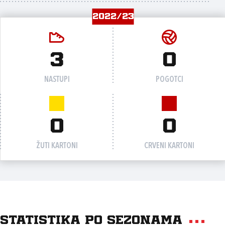
2022/23
3
0
NASTUPI
POGOTCI
0
0
ŽUTI KARTONI
CRVENI KARTONI
Statistika po sezonama