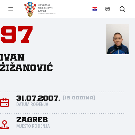
97
Ivan
Žižanović
31.07.2007.
(19 godina)
DATUM ROĐENJA
Zagreb
MJESTO ROĐENJA