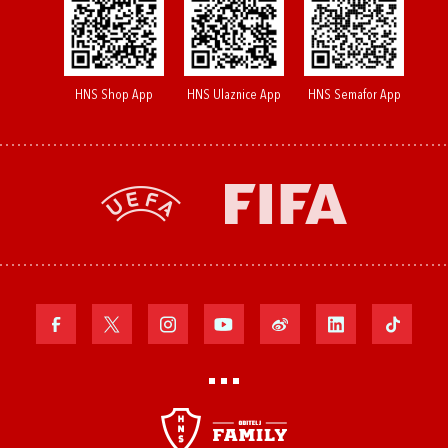
HNS Shop App
HNS Ulaznice App
HNS Semafor App