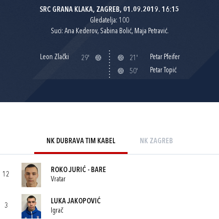
SRC GRANA KLAKA, ZAGREB, 01.09.2019. 16:15
Gledatelja: 100
Suci: Ana Kederov, Sabina Bolić, Maja Petravić.
Leon Zlački
Petar Pfeifer
29'
21'
Petar Topić
50'
NK DUBRAVA TIM KABEL
NK ZAGREB
ROKO JURIĆ - BARE
12
Vratar
LUKA JAKOPOVIĆ
3
Igrač