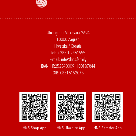
Ulica grada Vukovara 269A
10000 Zagreb
Hrvatska / Croatia
Tel:
+385 1 2361555
E-mail:
info@hns.family
IBAN: HR2523400091100187844
OIB: 08516152078
HNS Shop App
HNS Ulaznice App
HNS Semafor App