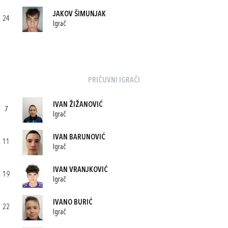
JAKOV ŠIMUNJAK
24
Igrač
PRIČUVNI IGRAČI
IVAN ŽIŽANOVIĆ
7
Igrač
IVAN BARUNOVIĆ
11
Igrač
IVAN VRANJKOVIĆ
19
Igrač
IVANO BURIĆ
22
Igrač