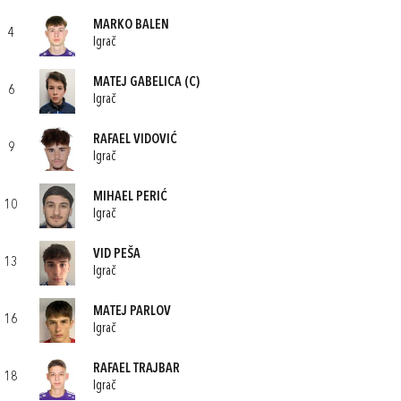
MARKO BALEN
4
Igrač
MATEJ GABELICA
(C)
6
Igrač
RAFAEL VIDOVIĆ
9
Igrač
MIHAEL PERIĆ
10
Igrač
VID PEŠA
13
Igrač
MATEJ PARLOV
16
Igrač
RAFAEL TRAJBAR
18
Igrač