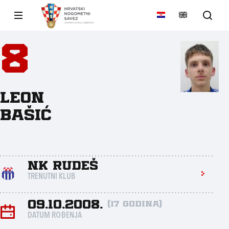
8
Leon
Bašić
NK Rudeš
TRENUTNI KLUB
09.10.2008.
(17 godina)
DATUM ROĐENJA