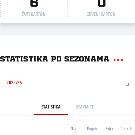
6
0
ŽUTI KARTONI
CRVENI KARTONI
Statistika po sezonama
2025/26
STATISTIKA
UTAKMICE
Nastupi
Pogotci
Žuti k.
Crveni k.