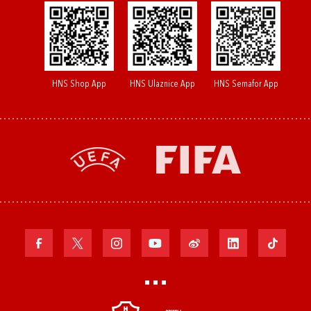
HNS Shop App
HNS Ulaznice App
HNS Semafor App