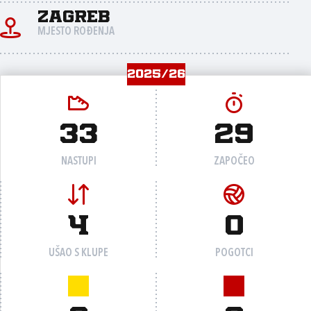
Zagreb
MJESTO ROĐENJA
2025/26
33
29
NASTUPI
ZAPOČEO
4
0
UŠAO S KLUPE
POGOTCI