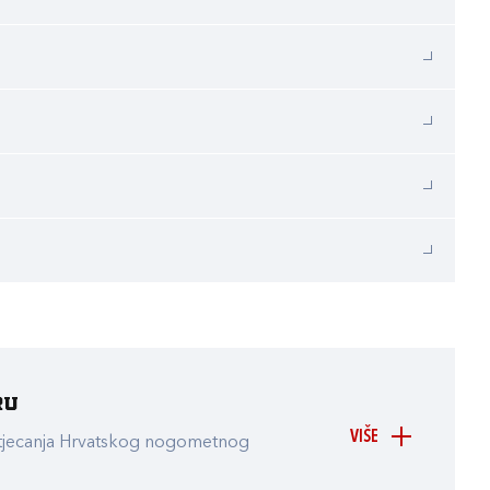
ru
VIŠE
atjecanja Hrvatskog nogometnog