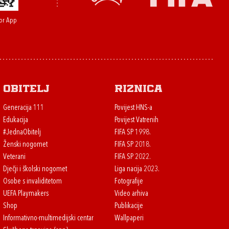
or App
Obitelj
Riznica
Generacija 111
Povijest HNS-a
Edukacija
Povijest Vatrenih
#JednaObitelj
FIFA SP 1998.
Ženski nogomet
FIFA SP 2018.
Veterani
FIFA SP 2022.
Dječji i školski nogomet
Liga nacija 2023.
Osobe s invaliditetom
Fotografije
UEFA Playmakers
Video arhiva
Shop
Publikacije
Informativno-multimedijski centar
Wallpaperi