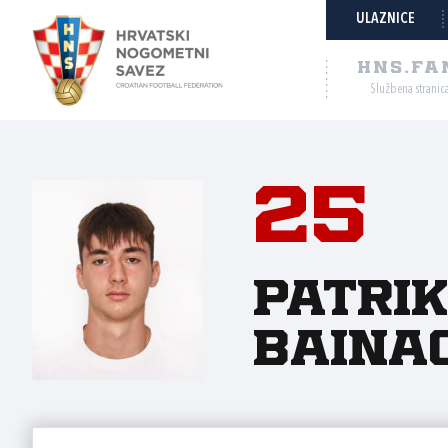
ULAZNICE
HNS.FA
Službena stranic
25
Patri
Baina