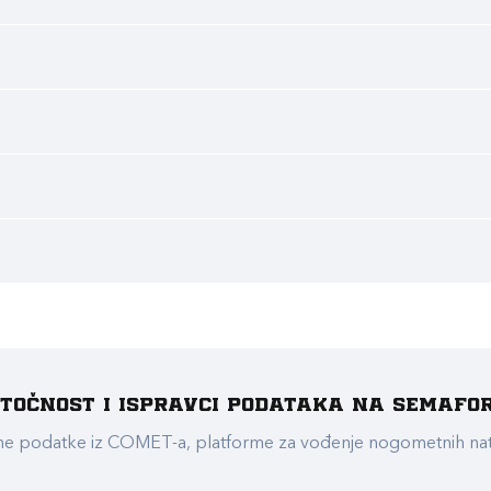
e točnost i ispravci podataka na Semafo
ualne podatke iz COMET-a, platforme za vođenje nogometnih n