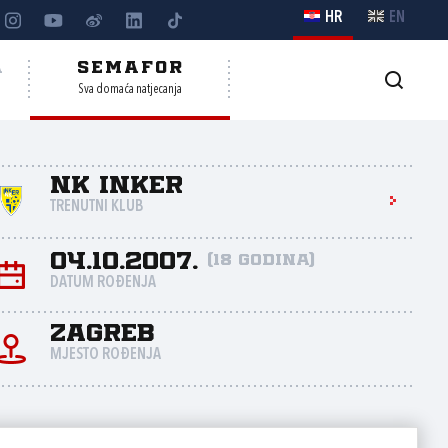
HR
EN
A
SEMAFOR
Sva domaća natjecanja
NK Inker
TRENUTNI KLUB
04.10.2007.
(18 godina)
DATUM ROĐENJA
Zagreb
MJESTO ROĐENJA