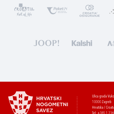
Ulica grada Vuk
10000 Zagreb
Hrvatska / Croati
Tel:
+385 1 23