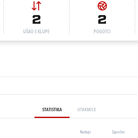
2
2
UŠAO S KLUPE
POGOTCI
STATISTIKA
UTAKMICE
Nastupi
Započeo