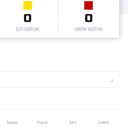
0
0
ŽUTI KARTONI
CRVENI KARTONI
Zamjena
Pogotci
Žuti k.
Crveni k.