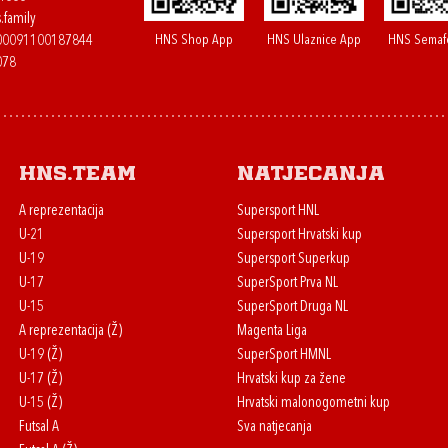
.family
HNS Shop App
HNS Ulaznice App
HNS Semaf
400091100187844
078
HNS.team
Natjecanja
A reprezentacija
Supersport HNL
U-21
Supersport Hrvatski kup
U-19
Supersport Superkup
U-17
SuperSport Prva NL
U-15
SuperSport Druga NL
A reprezentacija (Ž)
Magenta Liga
U-19 (Ž)
SuperSport HMNL
U-17 (Ž)
Hrvatski kup za žene
U-15 (Ž)
Hrvatski malonogometni kup
Futsal A
Sva natjecanja