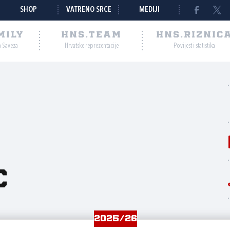
SHOP
VATRENO SRCE
MEDIJI
MILY
HNS.TEAM
HNS.RIZNIC
a Saveza
Hrvatske reprezentacije
Povijest i statistika
k
c
2025/26