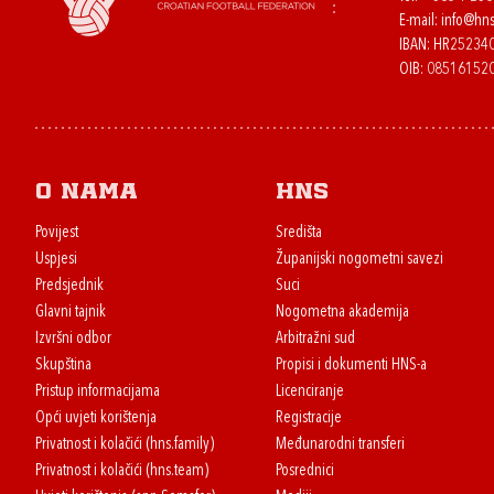
E-mail:
info@hns
IBAN: HR2523
OIB: 08516152
O nama
HNS
Povijest
Središta
Uspjesi
Županijski nogometni savezi
Predsjednik
Suci
Glavni tajnik
Nogometna akademija
Izvršni odbor
Arbitražni sud
Skupština
Propisi i dokumenti HNS-a
Pristup informacijama
Licenciranje
Opći uvjeti korištenja
Registracije
Privatnost i kolačići (hns.family)
Međunarodni transferi
Privatnost i kolačići (hns.team)
Posrednici