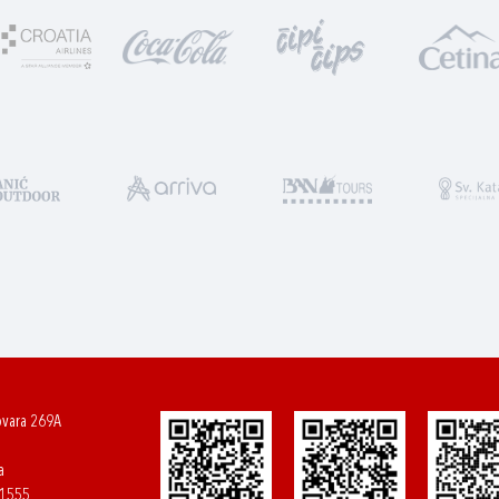
ovara 269A
a
61555