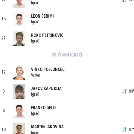
17
68'
Igrač
LEON ČERIMI
18
Igrač
ROKO PETRINOVIĆ
21
Igrač
PRIČUVNI IGRAČI
VINKO POSLONČEC
12
Vratar
JAKOV KAPUĐIJA
3
84'
Igrač
FRANKO GELO
8
Igrač
MARTIN JAKOVINA
10
87'
Igrač