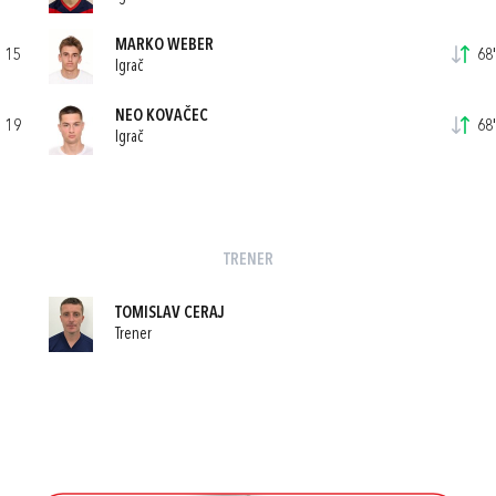
MARKO WEBER
15
68'
Igrač
NEO KOVAČEC
19
68'
Igrač
TRENER
TOMISLAV CERAJ
Trener