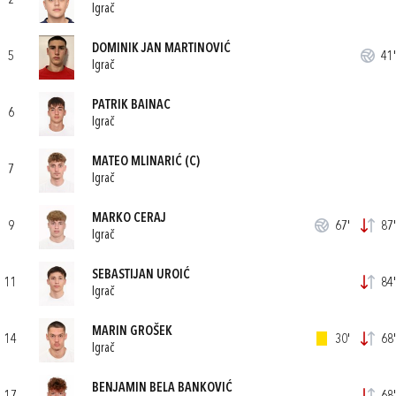
2
Igrač
DOMINIK JAN MARTINOVIĆ
5
41'
Igrač
PATRIK BAINAC
6
Igrač
MATEO MLINARIĆ
(C)
7
Igrač
MARKO CERAJ
9
67'
87'
Igrač
SEBASTIJAN UROIĆ
11
84'
Igrač
MARIN GROŠEK
14
30'
68'
Igrač
BENJAMIN BELA BANKOVIĆ