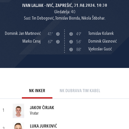
IVAN LALJAK - IVIĆ, ZAPREŠIĆ, 31.08.2024. 10:30
Gledatelja: 40
Suci: Tin Debogović, Tomislav Bionda, Nikola Štibohar.
Dominik Jan Martinović
Tomislav Kolarek
41'
49'
Marko Ceraj
Dominik Glasnović
67'
56'
Vjekoslav Gucić
88'
NK INKER
NK DUBRAVA TIM KABEL
JAKOV ČIRJAK
1
Vratar
LUKA JURKOVIĆ